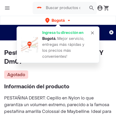
Bogotá
Regístrate
¿Nuevo en Rappi?
y disfruta de
Ingresa tu dirección en
envíos gratis por semanas
Aplican TyC
Bogotá
.
Mejor servicio,
entregas más rápidas y
los precios más
Pestanina Desert Llama TRENDY
convenientes!
Dm07
Agotado
Información del producto
PESTAÑINA DESERT: Cepillo en Nylon lo que
garantiza un volumen extremo, parecido a la famosa
pestañina amarilla Colossal de Maybelline. Ideal para