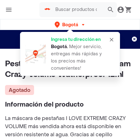
Bogotá
Regístrate
¿Nuevo en Rappi?
y disfruta de
Ingresa tu dirección en
envíos gratis por semanas
Aplican TyC
Bogotá
.
Mejor servicio,
entregas más rápidas y
los precios más
Pestañina Essence I Love Extream
convenientes!
Crazy Volume Watherproof 12ml
Agotado
Información del producto
La máscara de pestañas I LOVE EXTREME CRAZY
VOLUME más vendida ahora está disponible en
versión resistente al agua. Gracias al cepillo