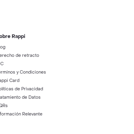
obre Rappi
log
erecho de retracto
IC
érminos y Condiciones
appi Card
olíticas de Privacidad
ratamiento de Datos
QRs
nformación Relevante