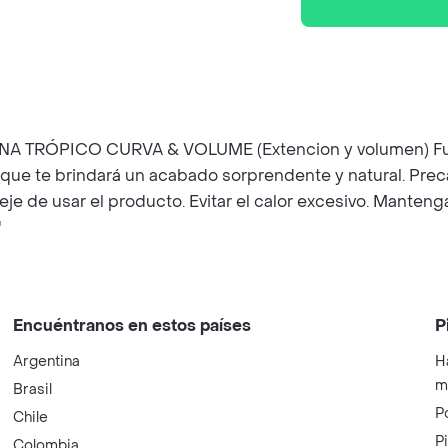
TRÓPICO CURVA & VOLUME (Extencion y volumen) Fue c
 que te brindará un acabado sorprendente y natural. Preca
, deje de usar el producto. Evitar el calor excesivo. Manten
"
Encuéntranos en estos países
P
Argentina
H
m
Brasil
P
Chile
P
Colombia