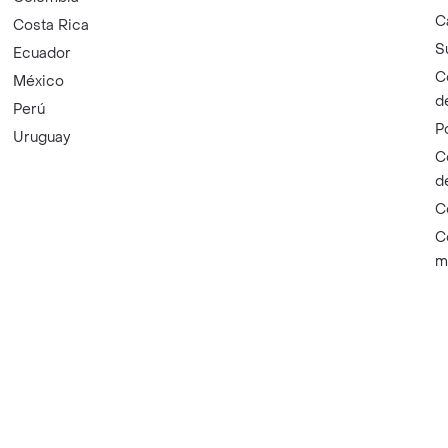
C
Costa Rica
S
Ecuador
C
México
d
Perú
P
Uruguay
C
d
C
C
m