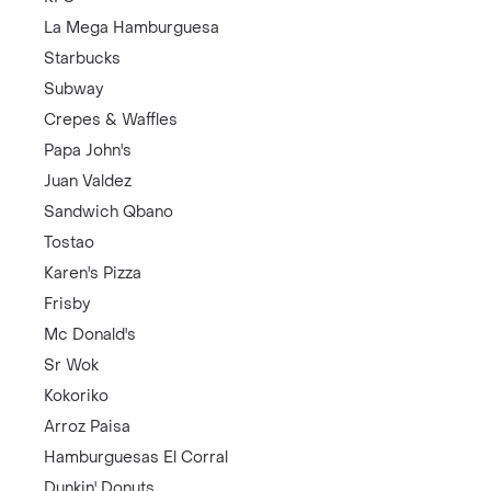
La Mega Hamburguesa
Starbucks
Subway
Crepes & Waffles
Papa John's
Juan Valdez
Sandwich Qbano
Tostao
Karen's Pizza
Frisby
Mc Donald's
Sr Wok
Kokoriko
Arroz Paisa
Hamburguesas El Corral
Dunkin' Donuts