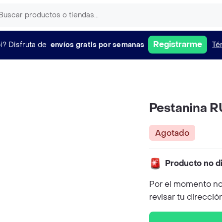
Registrarme
i?
Disfruta de
envíos gratis por semanas
Té
Pestanina 
Agotado
Producto no d
Por el momento no
revisar tu direcció