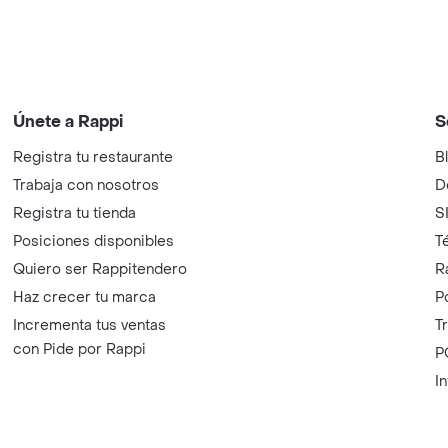
Únete a Rappi
S
Registra tu restaurante
B
Trabaja con nosotros
D
Registra tu tienda
S
Posiciones disponibles
T
Quiero ser Rappitendero
R
Haz crecer tu marca
P
Incrementa tus ventas
T
con Pide por Rappi
P
I