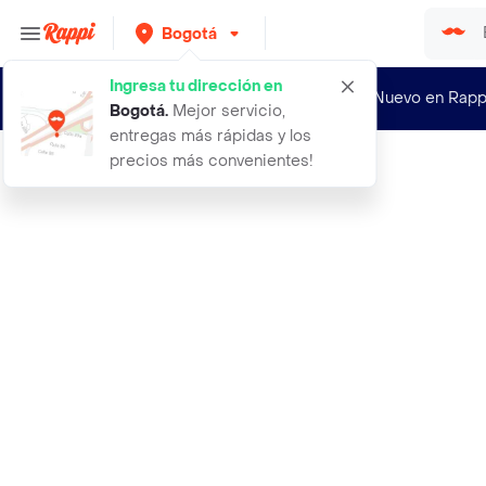
Bogotá
Ingresa tu dirección en
¿Nuevo en Rapp
Bogotá
.
Mejor servicio,
entregas más rápidas y los
precios más convenientes!
Rappi
pestanina tr o p i co power volume