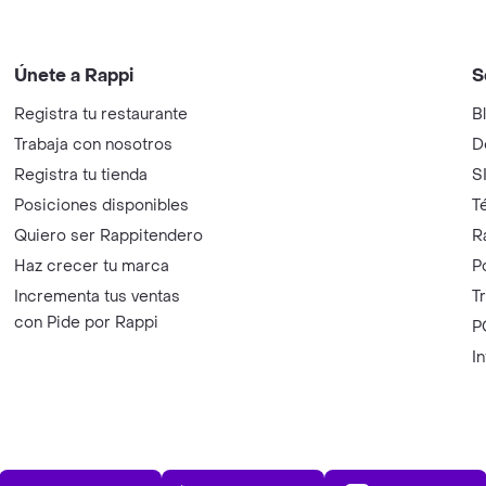
Únete a Rappi
S
Registra tu restaurante
B
Trabaja con nosotros
D
Registra tu tienda
S
Posiciones disponibles
T
Quiero ser Rappitendero
R
Haz crecer tu marca
P
Incrementa tus ventas
T
con Pide por Rappi
P
I
App Store
Play Store
AppGalle