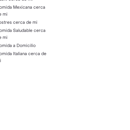
omida Mexicana cerca
e mi
ostres cerca de mi
omida Saludable cerca
e mi
omida a Domicilio
omida Italiana cerca de
i