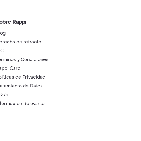
obre Rappi
log
erecho de retracto
IC
érminos y Condiciones
appi Card
olíticas de Privacidad
ratamiento de Datos
QRs
nformación Relevante
ry