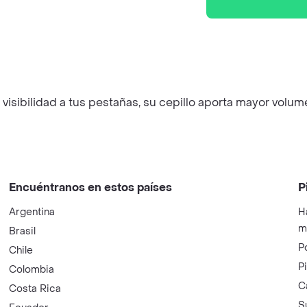
sibilidad a tus pestañas, su cepillo aporta mayor volumen
Encuéntranos en estos países
P
Argentina
H
m
Brasil
P
Chile
P
Colombia
C
Costa Rica
S