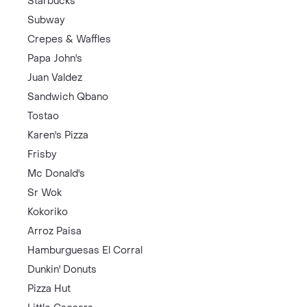
Starbucks
Subway
Crepes & Waffles
Papa John's
Juan Valdez
Sandwich Qbano
Tostao
Karen's Pizza
Frisby
Mc Donald's
Sr Wok
Kokoriko
Arroz Paisa
Hamburguesas El Corral
Dunkin' Donuts
Pizza Hut