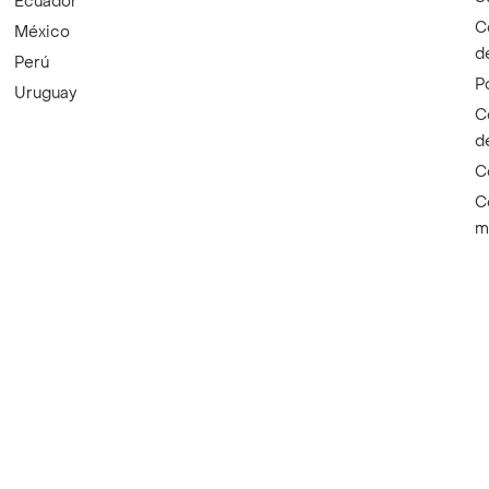
Ecuador
C
México
d
Perú
P
Uruguay
C
d
C
C
m