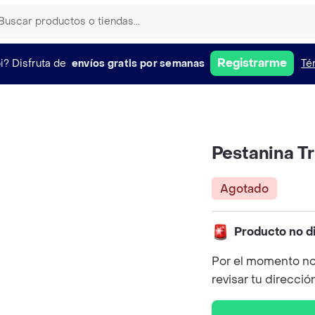
Registrarme
i?
Disfruta de
envíos gratis por semanas
Té
Pestanina T
Agotado
Producto no d
Por el momento no
revisar tu direcció