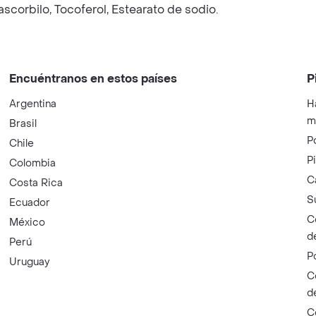
ascorbilo, Tocoferol, Estearato de sodio.
Encuéntranos en estos países
P
Argentina
H
m
Brasil
P
Chile
P
Colombia
C
Costa Rica
S
Ecuador
C
México
d
Perú
P
Uruguay
C
d
C