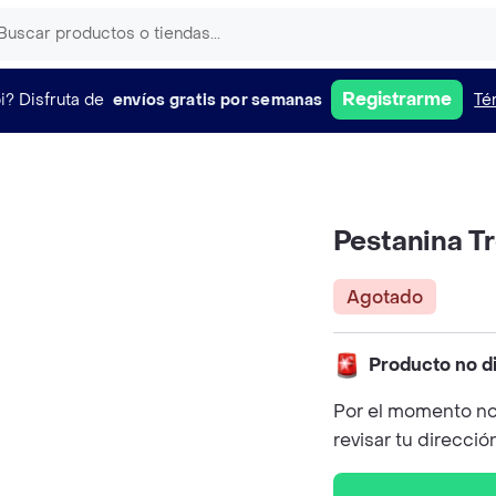
Registrarme
i?
Disfruta de
envíos gratis por semanas
Té
Pestanina 
Agotado
Producto no d
Por el momento no
revisar tu direcció