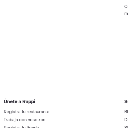
C
m
Únete a Rappi
S
Registra tu restaurante
B
Trabaja con nosotros
D
Registra tu tienda
S