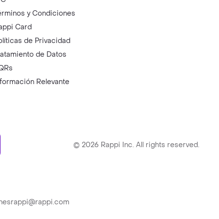
érminos y Condiciones
appi Card
olíticas de Privacidad
ratamiento de Datos
QRs
nformación Relevante
ry
©
2026
Rappi Inc. All rights reserved.
ionesrappi@rappi.com