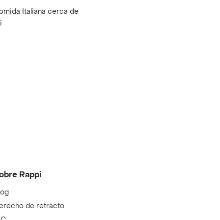
omida Italiana cerca de
i
obre Rappi
log
erecho de retracto
IC