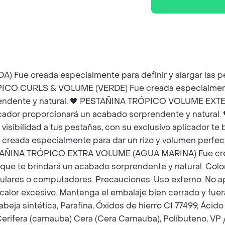
 creada especialmente para definir y alargar las pest
ICO CURLS & VOLUME (VERDE) Fue creada especialmente p
prendente y natural. 🖤 PESTAÑINA TRÓPICO VOLUME EXT
aplicador proporcionará un acabado sorprendente y nat
sibilidad a tus pestañas, con su exclusivo aplicador te 
a especialmente para dar un rizo y volumen perfectos 
ESTAÑINA TRÓPICO EXTRA VOLUME (AGUA MARINA) Fue crea
r que te brindará un acabado sorprendente y natural. Col
lulares o computadores. Precauciones: Uso externo. No apli
 el calor excesivo. Mantenga el embalaje bien cerrado y fu
ja sintética, Parafina, Óxidos de hierro CI 77499, Ácid
, Cerifera (carnauba) Cera (Cera Carnauba), Polibuteno, V