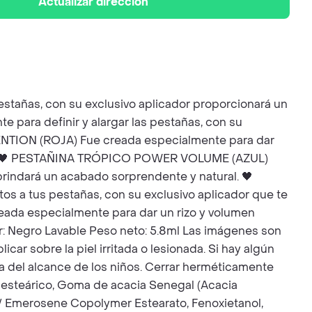
Actualizar dirección
añas, con su exclusivo aplicador proporcionará un
ara definir y alargar las pestañas, con su
ENTION (ROJA) Fue creada especialmente para dar
ural. 🖤 PESTAÑINA TRÓPICO POWER VOLUME (AZUL)
brindará un acabado sorprendente y natural. 🖤
a tus pestañas, con su exclusivo aplicador que te
da especialmente para dar un rizo y volumen
or: Negro Lavable Peso neto: 5.8ml Las imágenes son
car sobre la piel irritada o lesionada. Si hay algún
era del alcance de los niños. Cerrar herméticamente
o esteárico, Goma de acacia Senegal (Acacia
P / Emerosene Copolymer Estearato, Fenoxietanol,