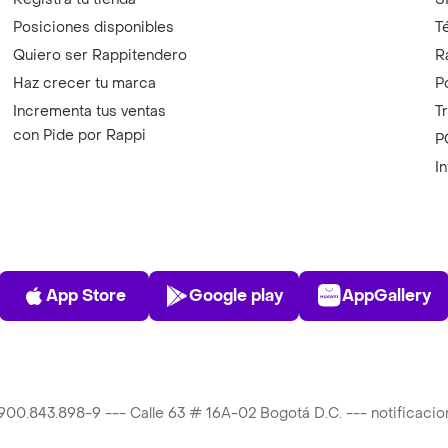
Posiciones disponibles
T
Quiero ser Rappitendero
R
Haz crecer tu marca
P
Incrementa tus ventas
T
con Pide por Rappi
P
I
App Store
Play Store
AppGalle
App Store
Google play
AppGallery
T 900.843.898-9 --- Calle 63 # 16A-02 Bogotá D.C. --- notificac