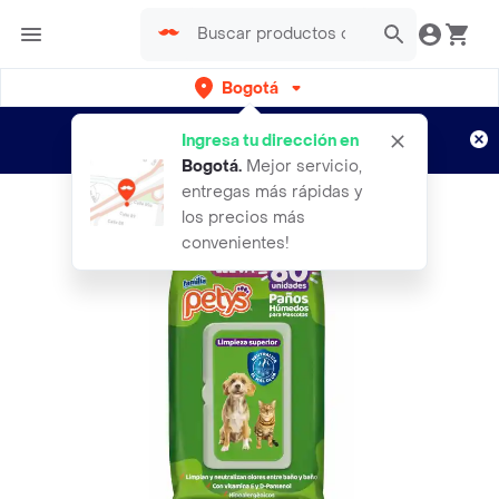
Bogotá
Regístrate
¿Nuevo en Rappi?
y disfruta de
Ingresa tu dirección en
envíos gratis por semanas
Aplican TyC
Bogotá
.
Mejor servicio,
entregas más rápidas y
los precios más
convenientes!