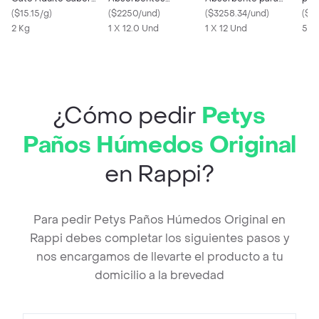
Cordero y Salmón
(
$15.15/g
)
Pequeños
(
$2250/und
)
Mascotas Extra
(
$3258.34/und
)
(
$4
2 Kg
1 X 12.0 Und
Grandes
1 X 12 Und
5 K
¿Cómo pedir
Petys
Paños Húmedos Original
en Rappi?
Para pedir Petys Paños Húmedos Original en
Rappi debes completar los siguientes pasos y
nos encargamos de llevarte el producto a tu
domicilio a la brevedad