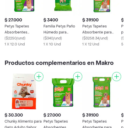
$ 27.000
$ 3400
$ 39.100
$ 2
Petys Tapetes
Familia Petys Paño
Petys Tapetes
Pet
Absorbentes
Húmedo para
Absorbente para
par
Pequeños
(
$2250/und
)
Mascotas
(
$340/und
)
Mascotas Extra
(
$3258.34/und
)
(
$4
1 X 12.0 Und
1 X 10 Und
Grandes
1 X 12 Und
5 K
Productos complementarios en Makro
$ 30.300
$ 27.000
$ 39.100
$ 2
Chunky Alimento para
Petys Tapetes
Petys Tapetes
Pet
Gato Adulto Sabor
Absorbentes
Absorbente para
par