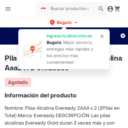
Bogotá
Regístrate
¿Nuevo en Rappi?
y disfruta de
Ingresa tu dirección en
envíos gratis por semanas
Aplican TyC
Bogotá
.
Mejor servicio,
entregas más rápidas y
los precios más
Pila Bateria Eveready Gold Alcalina
convenientes!
Aaa2 X 2 Unidades
Agotado
Información del producto
Nombre: Pilas Alcalina Eveready 2AAA x 2 (2Pilas en
Total) Marca: Eveready DESCRIPCIÓN: Las pilas
alcalinas Eveready Gold duran 3 veces más y son