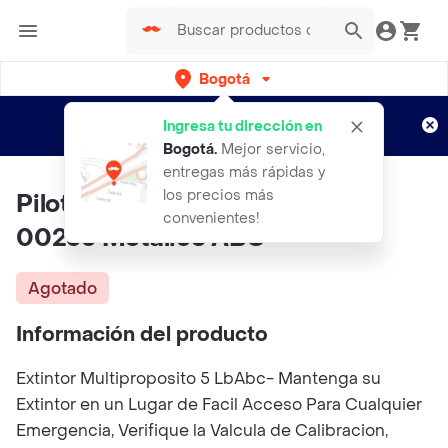
Bogotá
Regístrate
¿Nuevo en Rappi?
y disfruta de
Ingresa tu dirección en
envíos gratis por semanas
Aplican TyC
Bogotá
.
Mejor servicio,
entregas más rápidas y
los precios más
Pilot Racing Extintor Racing
convenientes!
002e5 Metálico ABC
Agotado
Información del producto
Extintor Multiproposito 5 LbAbc- Mantenga su
Extintor en un Lugar de Facil Acceso Para Cualquier
Emergencia, Verifique la Valcula de Calibracion,