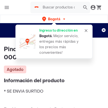
Bogotá
Regístrate
¿Nuevo en Rappi?
y disfruta de
Ingresa tu dirección en
envíos gratis por semanas
Aplican TyC
Bogotá
.
Mejor servicio,
entregas más rápidas y
los precios más
Pincel Para Delineados ENGOL
convenientes!
000
Agotado
Información del producto
* SE ENVIA SURTIDO