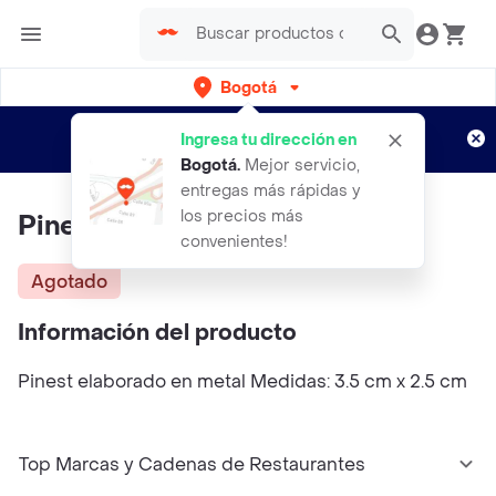
Bogotá
Regístrate
¿Nuevo en Rappi?
y disfruta de
Ingresa tu dirección en
envíos gratis por semanas
Aplican TyC
Bogotá
.
Mejor servicio,
entregas más rápidas y
los precios más
Pinest Riñones Florero
convenientes!
Agotado
Información del producto
Pinest elaborado en metal Medidas: 3.5 cm x 2.5 cm
Top Marcas y Cadenas de Restaurantes