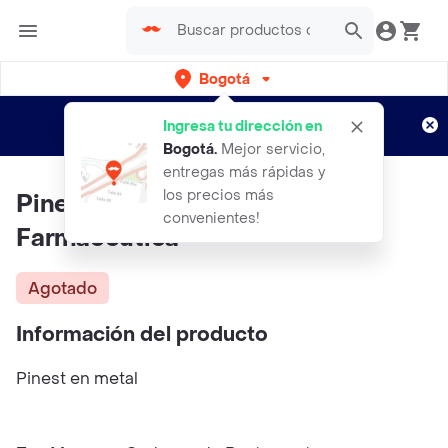
Bogotá
Regístrate
¿Nuevo en Rappi?
y disfruta de
Ingresa tu dirección en
envíos gratis por semanas
Aplican TyC
Bogotá
.
Mejor servicio,
entregas más rápidas y
los precios más
Pinest Símbolo Química
convenientes!
Farmacéutica
Agotado
Información del producto
Pinest en metal