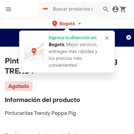
Bogotá
Regístrate
¿Nuevo en Rappi?
y disfruta de
Ingresa tu dirección en
envíos gratis por semanas
Aplican TyC
Bogotá
.
Mejor servicio,
entregas más rápidas y
los precios más
Pintucaritas TRENDY Peppa Pig
convenientes!
TRENDY
Agotado
Información del producto
Pintucaritas Trendy Peppa Pig