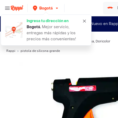
Bogotá
Ingresa tu dirección en
¿Nuevo en Rapp
Bogotá
.
Mejor servicio,
entregas más rápidas y los
precios más convenientes!
Búsquedas relacionadas:
Pegantes y Cintas
,
El tio
,
Tesa
,
Doricolor
Rappi
pistola de silicona grande