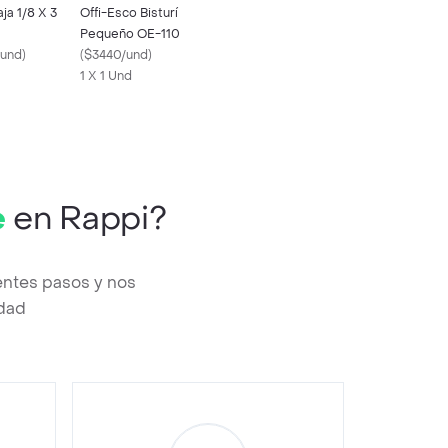
ja 1/8 X 3
Offi-Esco Bisturí
Pequeño OE-110
/und
)
(
$3440/und
)
1 X 1 Und
e
en Rappi?
entes pasos y nos
edad