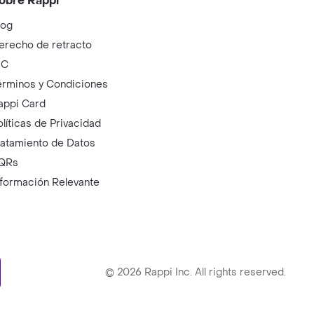
obre Rappi
log
erecho de retracto
IC
érminos y Condiciones
appi Card
olíticas de Privacidad
ratamiento de Datos
QRs
nformación Relevante
ry
©
2026
Rappi Inc. All rights reserved.