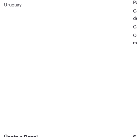
P
Uruguay
C
d
C
C
m