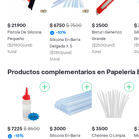
$ 21.900
$ 6750
$ 7500
$ 2500
$
Pistola De Silicona
Bisturi Generico
Si
-
10
%
Pequeño
Grande
Gr
Silicona En Barra
(
$21900/und
)
(
$2500/und
)
(
$
Delgada X 5
1Und
1Und
2U
(
$1350/und
)
5Und
Productos complementarios en Papeleria E
$ 7225
$ 8500
$ 3000
$ 3500
$
Silicona En Barra
Chelines O Limpia
Mi
-
15
%