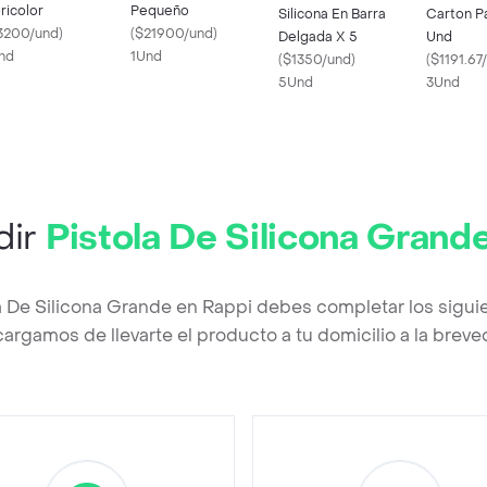
ricolor
Pequeño
Silicona En Barra
Carton Pa
3200/und
)
(
$21900/und
)
Delgada X 5
Und
nd
1Und
(
$1350/und
)
(
$1191.67
5Und
3Und
dir
Pistola De Silicona Grand
la De Silicona Grande en Rappi debes completar los sigui
argamos de llevarte el producto a tu domicilio a la brev