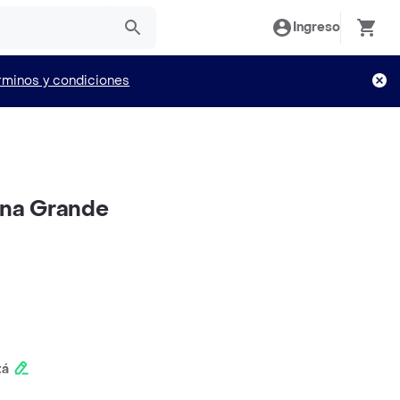
Ingreso
rminos y condiciones
cona Grande
tá