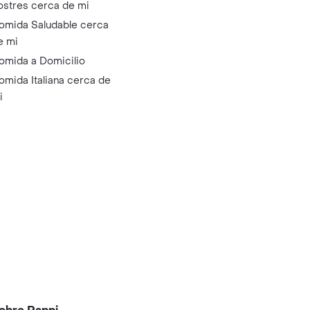
ostres cerca de mi
omida Saludable cerca
e mi
omida a Domicilio
omida Italiana cerca de
i