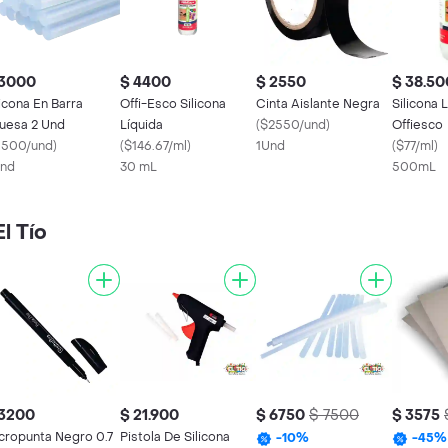
 3000
$ 4400
$ 2550
$ 38.50
licona En Barra
Offi-Esco Silicona
Cinta Aislante Negra
Silicona 
uesa 2 Und
Líquida
(
$2550/und
)
Offiesco
1500/und
)
(
$146.67/ml
)
1Und
(
$77/ml
)
nd
30 mL
500mL
l Tío
 3200
$ 21.900
$ 6750
$ 7500
$ 3575
cropunta Negro 0.7
Pistola De Silicona
-
10
%
-
45
%