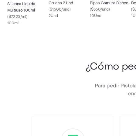
Gruesa 2 Und
Pipas Gamuza Blancos
Do
Silicona Liquida
(
$1500/und
)
X 10 Und
(
$350/und
)
(
$
Multiuso 100ml
2Und
10Und
1U
(
$72.25/ml
)
100mL
¿Cómo pe
Para pedir Pisto
enc