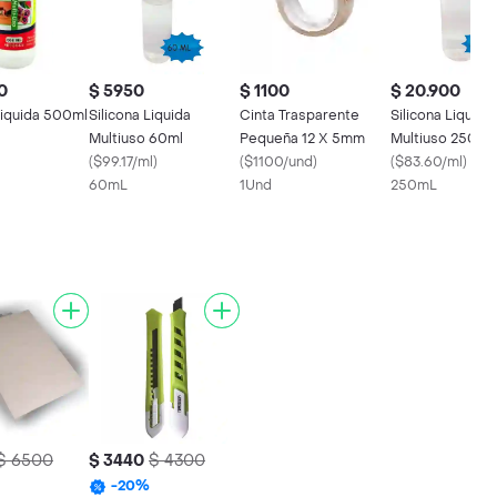
0
$ 5950
$ 1100
$ 20.900
Liquida 500ml
Silicona Liquida
Cinta Trasparente
Silicona Liquida
Multiuso 60ml
Pequeña 12 X 5mm
Multiuso 250ml
(
$99.17/ml
)
(
$1100/und
)
(
$83.60/ml
)
60mL
1Und
250mL
$ 6500
$ 3440
$ 4300
-
20
%