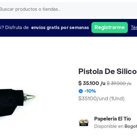
Registrarme
i?
Disfruta de
envíos gratis por semanas
Té
Pistola De Sili
$ 35.100
/
u
$ 39.000
/
u
-
10
%
$35100/und
(
1Und
)
Papeleria El Tío
Disponible en
Bogo