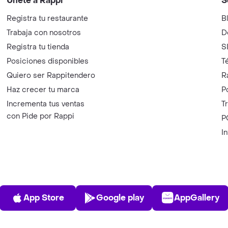
Únete a Rappi
S
Registra tu restaurante
B
Trabaja con nosotros
D
Registra tu tienda
S
Posiciones disponibles
T
Quiero ser Rappitendero
R
Haz crecer tu marca
P
Incrementa tus ventas
T
con Pide por Rappi
P
I
App Store
Play Store
AppGalle
App Store
Google play
AppGallery