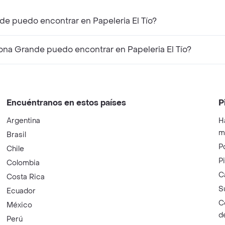
de puedo encontrar en Papeleria El Tío?
ona Grande puedo encontrar en Papeleria El Tío?
Encuéntranos en estos países
P
Argentina
H
m
Brasil
P
Chile
P
Colombia
C
Costa Rica
S
Ecuador
C
México
d
Perú