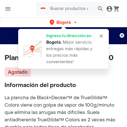
Bogotá
Regístrate
¿Nuevo en Rappi?
y disfruta de
Ingresa tu dirección en
envíos gratis por semanas
Aplican TyC
Bogotá
.
Mejor servicio,
entregas más rápidas y
los precios más
Plancha Black & Decker Irbd200
convenientes!
Agotado
Información del producto
La plancha de Black+Decker™ de TrueGlide™
Colors viene con golpe de vapor de 100g/minuto
que elimina las arrugas más difíciles. Suela
antiadherente TrueGlide™ Colors es 2 veces más