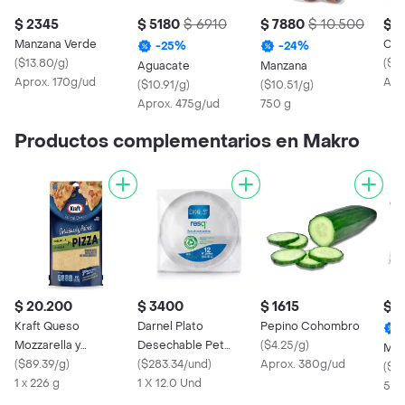
$ 2345
$ 5180
$ 6910
$ 7880
$ 10.500
$ 
Manzana Verde
Co
-
25
%
-
24
%
(
$13.80/g
)
(
$8
Aguacate
Manzana
Aprox. 170g/ud
Apr
(
$10.91/g
)
(
$10.51/g
)
Aprox. 475g/ud
750 g
Productos complementarios en Makro
$ 20.200
$ 3400
$ 1615
$ 
Kraft Queso
Darnel Plato
Pepino Cohombro
Mozzarella y
Desechable Pet
(
$4.25/g
)
Mari
Parmesano Pizza
(
$89.39/g
)
Blanco
(
$283.34/und
)
Aprox. 380g/ud
(
$4.
1 x 226 g
1 X 12.0 Und
500