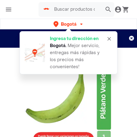
Bogotá
Regístrate
¿Nuevo en Rappi?
y disfruta de
Ingresa tu dirección en
envíos gratis por semanas
Aplican TyC
Bogotá
.
Mejor servicio,
entregas más rápidas y
los precios más
convenientes!