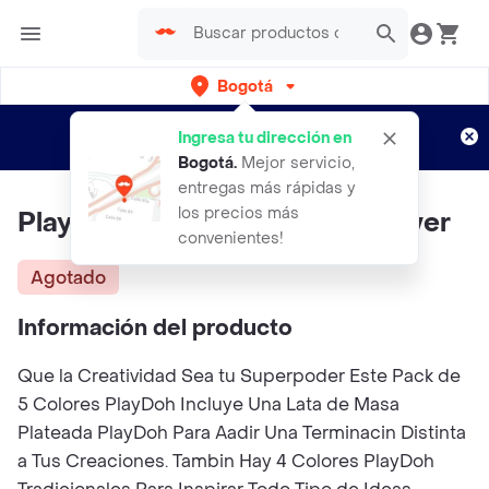
Bogotá
Regístrate
¿Nuevo en Rappi?
y disfruta de
Ingresa tu dirección en
envíos gratis por semanas
Aplican TyC
Bogotá
.
Mejor servicio,
entregas más rápidas y
los precios más
Play Doh Pack Promocional Silver
convenientes!
Agotado
Información del producto
Que la Creatividad Sea tu Superpoder Este Pack de
5 Colores PlayDoh Incluye Una Lata de Masa
Plateada PlayDoh Para Aadir Una Terminacin Distinta
a Tus Creaciones. Tambin Hay 4 Colores PlayDoh