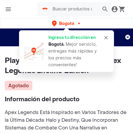
Bogotá
Regístrate
¿Nuevo en Rappi?
y disfruta de
Ingresa tu dirección en
envíos gratis por semanas
Aplican TyC
Bogotá
.
Mejor servicio,
entregas más rápidas y
los precios más
Playstation Videojuego Ps4 Apex
convenientes!
Legends Lifeline Edition
Agotado
Información del producto
Apex Legends Está Inspirado en Varios Tiradores de
la Última Década: Halo y Destiny, Que Incorporan
Sistemas de Combate Con Una Narrativa en