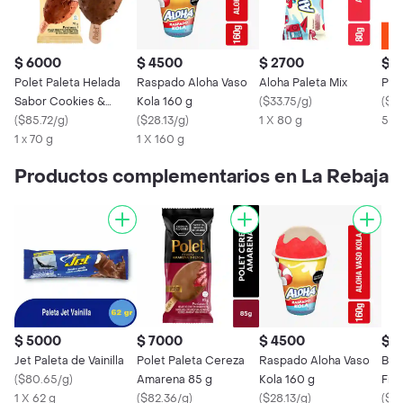
$ 6000
$ 4500
$ 2700
$ 
Polet Paleta Helada
Raspado Aloha Vaso
Aloha Paleta Mix
Pal
Sabor Cookies &
Kola 160 g
(
$33.75/g
)
(
$5
Cream
(
$85.72/g
)
(
$28.13/g
)
1 X 80 g
50 
1 x 70 g
1 X 160 g
Productos complementarios en La Rebaja
$ 5000
$ 7000
$ 4500
$ 
Jet Paleta de Vainilla
Polet Paleta Cereza
Raspado Aloha Vaso
Boc
(
$80.65/g
)
Amarena 85 g
Kola 160 g
Fres
1 X 62 g
(
$82.36/g
)
(
$28.13/g
)
(
$61