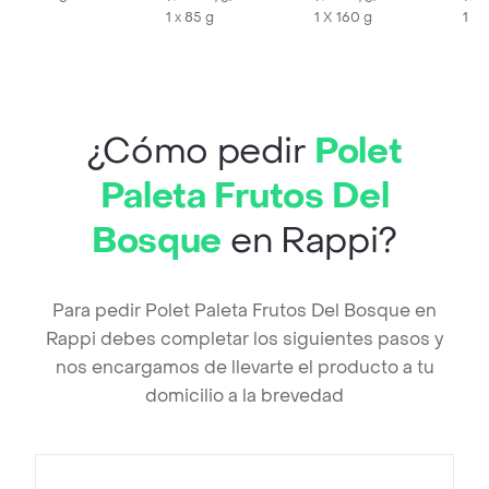
1 x 85 g
1 X 160 g
1 x 
¿Cómo pedir
Polet
Paleta Frutos Del
Bosque
en Rappi?
Para pedir Polet Paleta Frutos Del Bosque en
Rappi debes completar los siguientes pasos y
nos encargamos de llevarte el producto a tu
domicilio a la brevedad