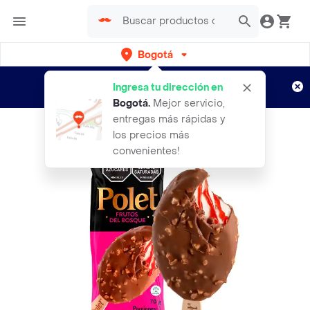
Bogotá
Regístrate
¿Nuevo en Rappi?
y disfruta de
Ingresa tu dirección en
envíos gratis por semanas
Aplican TyC
Bogotá
.
Mejor servicio,
entregas más rápidas y
los precios más
convenientes!