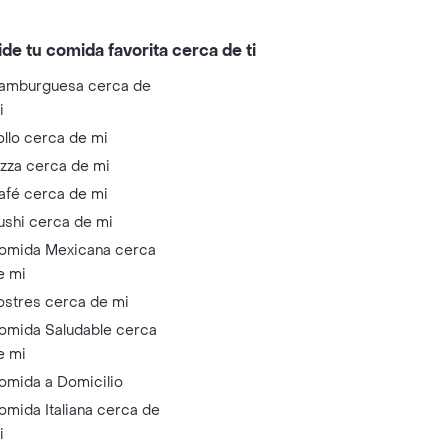
ide tu comida favorita cerca de ti
amburguesa cerca de
i
ollo cerca de mi
izza cerca de mi
afé cerca de mi
ushi cerca de mi
omida Mexicana cerca
e mi
ostres cerca de mi
omida Saludable cerca
e mi
omida a Domicilio
omida Italiana cerca de
i