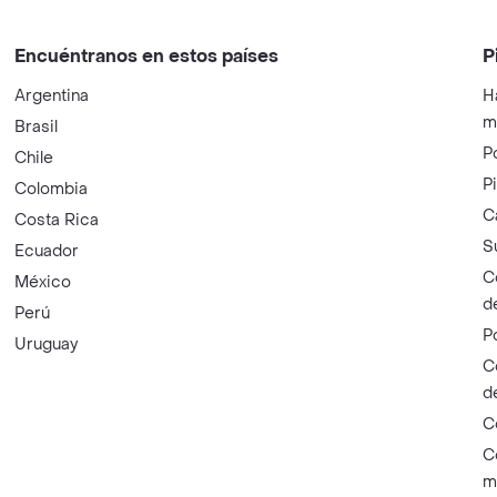
Encuéntranos en estos países
P
Argentina
H
m
Brasil
P
Chile
P
Colombia
C
Costa Rica
S
Ecuador
C
México
d
Perú
P
Uruguay
C
d
C
C
m