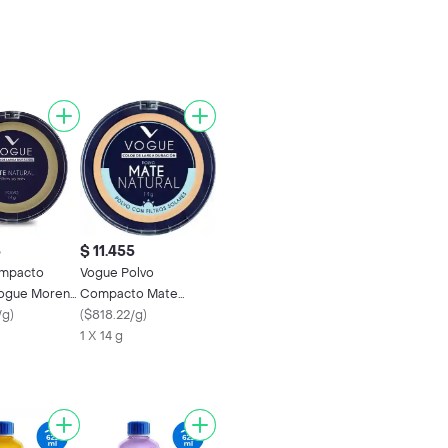
5
$ 11.455
ompacto
Vogue Polvo
Vogue Moreno
Compacto Mate
/g
)
Natural Tono Trigueño
(
$818.22/g
)
1 X 14 g