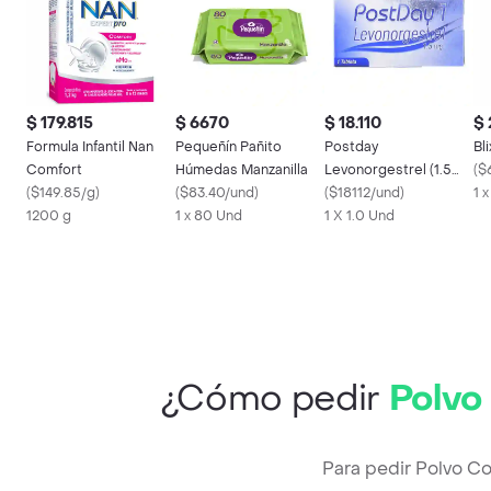
$ 179.815
$ 6670
$ 18.110
$ 
Formula Infantil Nan
Pequeñín Pañito
Postday
Bl
Comfort
Húmedas Manzanilla
Levonorgestrel (1.5
(
$
(
$149.85/g
)
(
$83.40/und
)
mg)
(
$18112/und
)
1 
1200 g
1 x 80 Und
1 X 1.0 Und
¿Cómo pedir
Polvo
Para pedir Polvo C