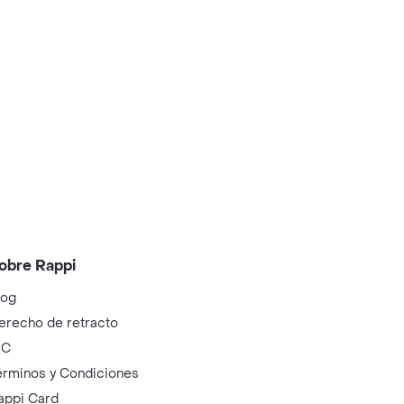
obre Rappi
log
erecho de retracto
IC
érminos y Condiciones
appi Card