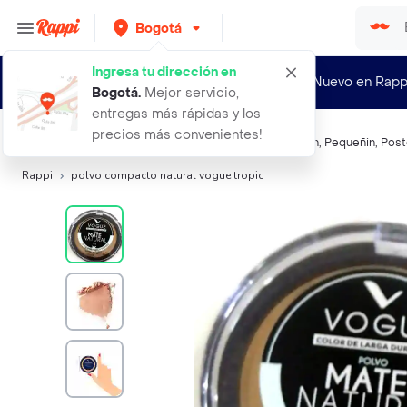
Bogotá
Ingresa tu dirección en
¿Nuevo en Rapp
Bogotá
.
Mejor servicio,
entregas más rápidas y los
precios más convenientes!
Búsquedas relacionadas:
Polvo Compacto
,
Vogue
,
Nan
,
Pequeñin
,
Post
Rappi
polvo compacto natural vogue tropic