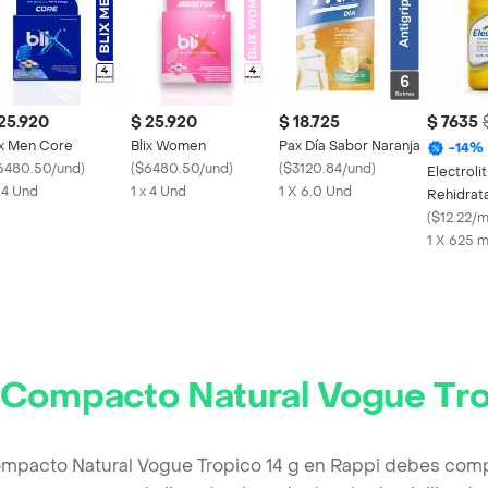
25.920
$ 25.920
$ 18.725
$ 7635
ix Men Core
Blix Women
Pax Día Sabor Naranja
-
14
%
6480.50/und
)
(
$6480.50/und
)
(
$3120.84/und
)
Electroli
x 4 Und
1 x 4 Und
1 X 6.0 Und
Rehidrat
Maracuy
(
$12.22/m
1 X 625 
 Compacto Natural Vogue Tro
ompacto Natural Vogue Tropico 14 g en Rappi debes compl