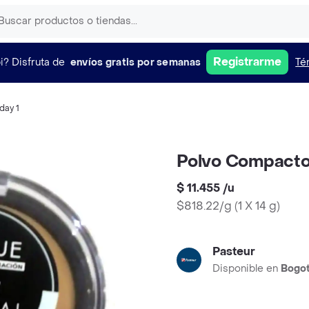
Registrarme
i?
Disfruta de
envíos gratis por semanas
Té
day 1
Polvo Compacto 
$ 11.455
/
u
$818.22/g
(
1 X 14 g
)
Pasteur
Disponible en
Bogo