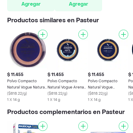
Agregar
Agregar
Productos similares en Pasteur
$ 11.455
$ 11.455
$ 11.455
$ 
Polvo Compacto
Polvo Compacto
Polvo Compacto
Po
Natural Vogue Natural
Natural Vogue Arena
Natural Vogue
Na
14 g
(
$818.22/g
)
14 g
(
$818.22/g
)
Aceituna 14 g
(
$818.22/g
)
14
(
$
1 X 14 g
1 X 14 g
1 X 14 g
1 
Productos complementarios en Pasteur