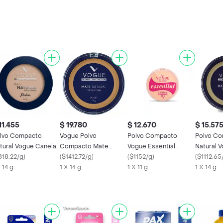
11.455
$ 19.780
$ 12.670
$ 15.57
lvo Compacto
Vogue Polvo
Polvo Compacto
Polvo C
tural Vogue Canela
Compacto Mate
Vogue Essential
Natural 
 g
818.22/g
)
Natural Tono Gitano
(
$1412.72/g
)
Natural 11G
(
$1152/g
)
14Gr
(
$1112.65
X 14 g
1 X 14 g
1 X 11 g
1 X 14 g