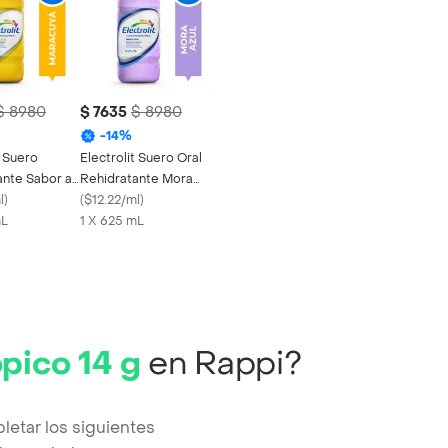
$ 8980
$ 7635
$ 8980
-
14
%
t Suero
Electrolit Suero Oral
ante Sabor a
Rehidratante Mora
á
l
)
Azul
(
$12.22/ml
)
mL
1 X 625 mL
pico 14 g
en Rappi?
etar los siguientes