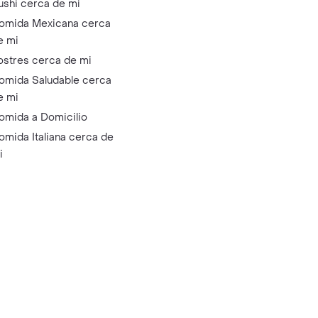
ushi cerca de mi
omida Mexicana cerca
e mi
ostres cerca de mi
omida Saludable cerca
e mi
omida a Domicilio
omida Italiana cerca de
i