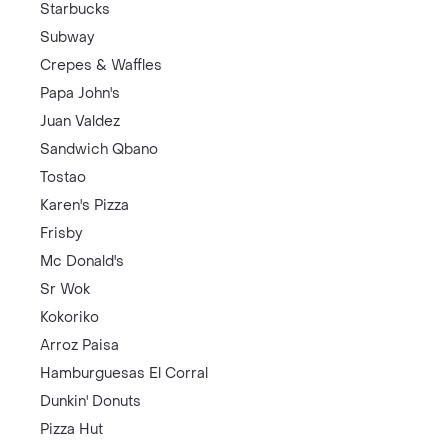
Starbucks
Subway
Crepes & Waffles
Papa John's
Juan Valdez
Sandwich Qbano
Tostao
Karen's Pizza
Frisby
Mc Donald's
Sr Wok
Kokoriko
Arroz Paisa
Hamburguesas El Corral
Dunkin' Donuts
Pizza Hut