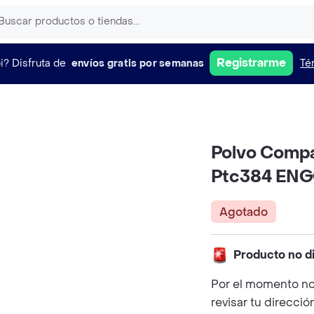
Registrarme
i?
Disfruta de
envíos gratis por semanas
Té
Polvo Compa
Ptc384 EN
Agotado
Producto no d
Por el momento no
revisar tu direcció