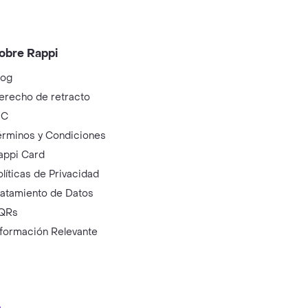
obre Rappi
log
erecho de retracto
IC
érminos y Condiciones
appi Card
olíticas de Privacidad
ratamiento de Datos
QRs
nformación Relevante