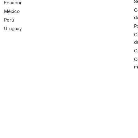
S
Ecuador
C
México
d
Perú
P
Uruguay
C
d
C
C
m