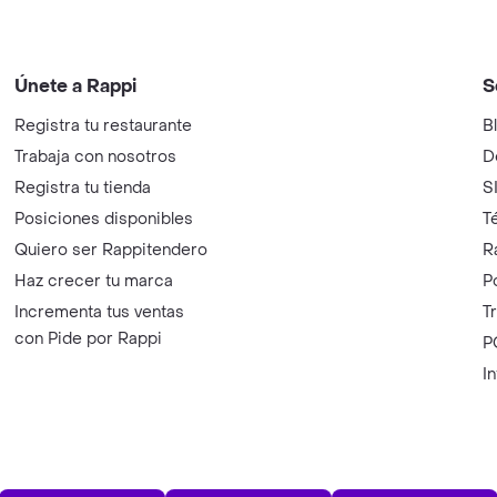
Únete a Rappi
S
Registra tu restaurante
B
Trabaja con nosotros
D
Registra tu tienda
S
Posiciones disponibles
T
Quiero ser Rappitendero
R
Haz crecer tu marca
P
Incrementa tus ventas
T
con Pide por Rappi
P
I