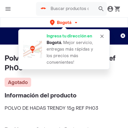
Bogotá
Regístrate
¿Nuevo en Rappi?
y disfruta de
Ingresa tu dirección en
envíos gratis por semanas
Aplican TyC
Bogotá
.
Mejor servicio,
entregas más rápidas y
los precios más
Polvo De Hadas TRENDY 15G Ref
convenientes!
Ph03
Agotado
Información del producto
POLVO DE HADAS TRENDY 15g REF PH03