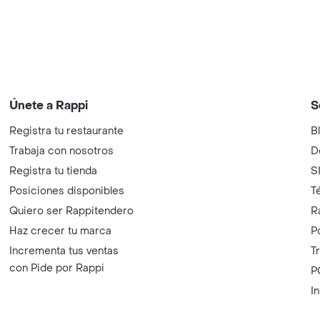
Únete a Rappi
S
Registra tu restaurante
B
Trabaja con nosotros
D
Registra tu tienda
S
Posiciones disponibles
T
Quiero ser Rappitendero
R
Haz crecer tu marca
P
Incrementa tus ventas
T
con Pide por Rappi
P
I