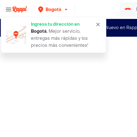
Bogotá
Ingresa tu dirección en
¿Nuevo en Rapp
Bogotá
.
Mejor servicio,
entregas más rápidas y los
precios más convenientes!
Rappi
polvo faciales feels mood pco3 ruby