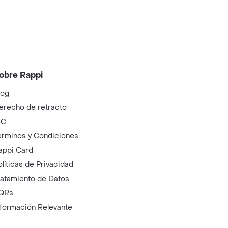
obre Rappi
log
erecho de retracto
IC
érminos y Condiciones
appi Card
olíticas de Privacidad
ratamiento de Datos
QRs
nformación Relevante