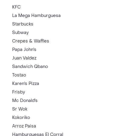
KFC
La Mega Hamburguesa
Starbucks
Subway
Crepes & Waffles
Papa John's
Juan Valdez
Sandwich Qbano
Tostao
Karen's Pizza
Frisby
Mc Donald's
Sr Wok
Kokoriko
Arroz Paisa
Hamburguesas El Corral