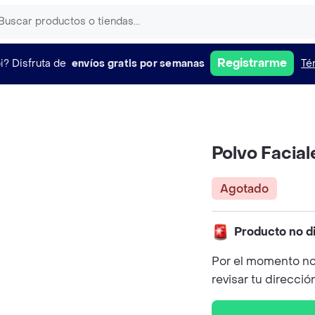
Registrarme
i?
Disfruta de
envíos gratis por semanas
Té
Polvo Facia
Agotado
Producto no d
Por el momento no
revisar tu direcció