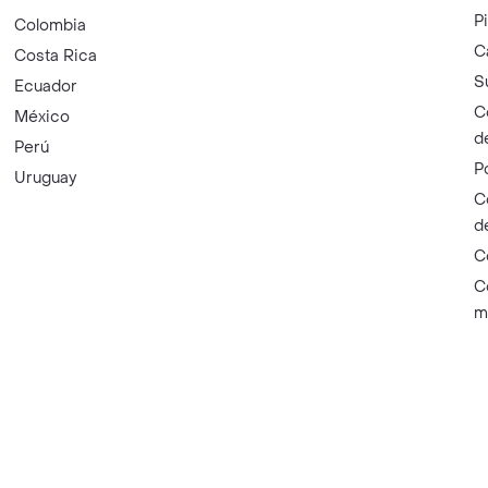
P
Colombia
C
Costa Rica
S
Ecuador
C
México
d
Perú
P
Uruguay
C
d
C
C
m