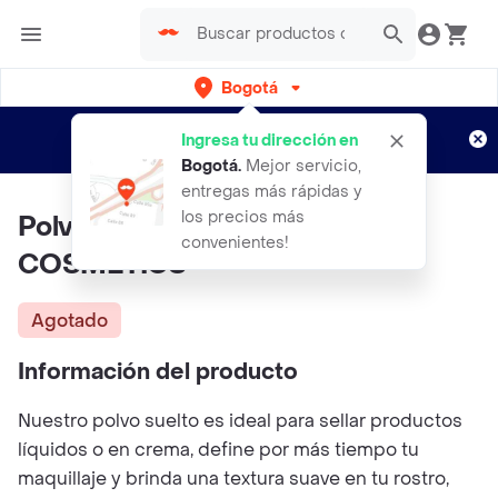
Bogotá
Regístrate
¿Nuevo en Rappi?
y disfruta de
Ingresa tu dirección en
envíos gratis por semanas
Aplican TyC
Bogotá
.
Mejor servicio,
entregas más rápidas y
los precios más
Polvo Suelto Celestial MIIS
convenientes!
COSMETICS
Agotado
Información del producto
Nuestro polvo suelto es ideal para sellar productos
líquidos o en crema, define por más tiempo tu
maquillaje y brinda una textura suave en tu rostro,