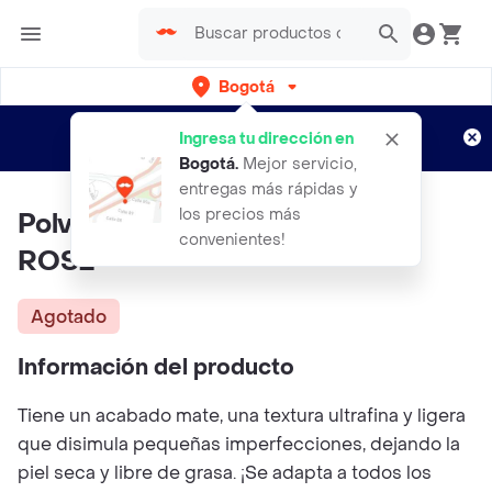
Bogotá
Regístrate
¿Nuevo en Rappi?
y disfruta de
Ingresa tu dirección en
envíos gratis por semanas
Aplican TyC
Bogotá
.
Mejor servicio,
entregas más rápidas y
los precios más
Polvo Translucido Feels RUBY
convenientes!
ROSE
Agotado
Información del producto
Tiene un acabado mate, una textura ultrafina y ligera
que disimula pequeñas imperfecciones, dejando la
piel seca y libre de grasa. ¡Se adapta a todos los