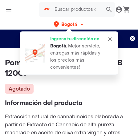
Bogotá
Regístrate
¿Nuevo en Rappi?
y disfruta de
Ingresa tu dirección en
envíos gratis por semanas
Aplican TyC
Bogotá
.
Mejor servicio,
entregas más rápidas y
los precios más
Pomada De Cannabis NAT HERB
convenientes!
120Gr
Agotado
Información del producto
Extracción natural de cannabinoides elaborada a
partir de Extracto de Cannabis de alta pureza
macerado en aceite de oliva extra virgen y otros