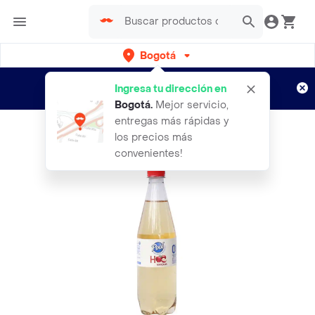
Bogotá
Regístrate
¿Nuevo en Rappi?
y disfruta de
Ingresa tu dirección en
envíos gratis por semanas
Aplican TyC
Bogotá
.
Mejor servicio,
entregas más rápidas y
los precios más
convenientes!