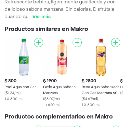
Refrescante bebida, ligeramente gasificada y con
delicioso sabor a manzana. Sin calorías. Disfrútala
cuando qu
...
Ver más
Productos similares en Makro
$ 800
$ 1900
$ 2800
$ 
Pool Agua con Gas
Cielo Agua Sabor a
Brisa Agua Saborizada
H2O
(
$1.34/ml
)
Manzana
Con Gas Manzana 600
(
$4.
1 X 600 mL
(
$3.07/ml
)
mL
(
$4.67/ml
)
1 x
1 x 620 mL
1 X 600 mL
Productos complementarios en Makro