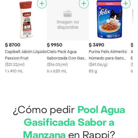
$ 8700
$ 9950
$ 3490
$ 
Capibell Jabón Líquido
Cielo Pack Agua
Purina Felix Alimento
Aro
Passion Fruit
Saborizada Con Gas
Húmedo para Gato
Ent
(
$21.22/ml
)
Limón Manzana
(
$16.05/ml
)
Sabor a Salmón
(
$41.06/g
)
(
$3.
1 x 410 mL
6 x 620 mL
85 g
6 x
¿Cómo pedir
Pool Agua
Gasificada Sabor a
Manzana
en Rappi?