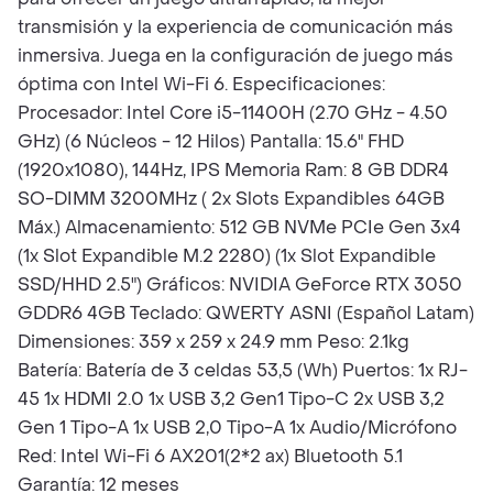
transmisión y la experiencia de comunicación más
inmersiva. Juega en la configuración de juego más
óptima con Intel Wi-Fi 6. Especificaciones:
Procesador: Intel Core i5-11400H (2.70 GHz - 4.50
GHz) (6 Núcleos - 12 Hilos) Pantalla: 15.6" FHD
(1920x1080), 144Hz, IPS Memoria Ram: 8 GB DDR4
SO-DIMM 3200MHz ( 2x Slots Expandibles 64GB
Máx.) Almacenamiento: 512 GB NVMe PCIe Gen 3x4
(1x Slot Expandible M.2 2280) (1x Slot Expandible
SSD/HHD 2.5") Gráficos: NVIDIA GeForce RTX 3050
GDDR6 4GB Teclado: QWERTY ASNI (Español Latam)
Dimensiones: 359 x 259 x 24.9 mm Peso: 2.1kg
Batería: Batería de 3 celdas 53,5 (Wh) Puertos: 1x RJ-
45 1x HDMI 2.0 1x USB 3,2 Gen1 Tipo-C 2x USB 3,2
Gen 1 Tipo-A 1x USB 2,0 Tipo-A 1x Audio/Micrófono
Red: Intel Wi-Fi 6 AX201(2*2 ax) Bluetooth 5.1
Garantía: 12 meses