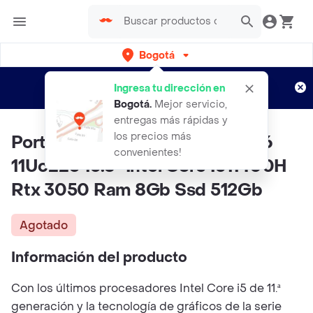
Bogotá
Regístrate
¿Nuevo en Rappi?
y disfruta de
Ingresa tu dirección en
envíos gratis por semanas
Aplican TyC
Bogotá
.
Mejor servicio,
entregas más rápidas y
los precios más
Portatil Gamer Msi Katana Gf66
convenientes!
11Uc223 15.6" Intel Core I511400H
Rtx 3050 Ram 8Gb Ssd 512Gb
Agotado
Información del producto
Con los últimos procesadores Intel Core i5 de 11.ª
generación y la tecnología de gráficos de la serie