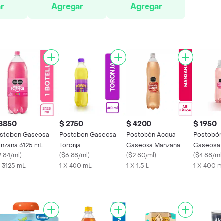
r
Agregar
Agregar
 8850
$ 2750
$ 4200
$ 1950
stobon Gaseosa
Postobon Gaseosa
Postobón Acqua
Postobó
nzana 3125 mL
Toronja
Gaseosa Manzana
Gaseosa 
2.84/ml
)
(
$6.88/ml
)
1500 mL
(
$2.80/ml
)
400 mL
(
$4.88/m
X 3125 mL
1 X 400 mL
1 X 1.5 L
1 X 400 