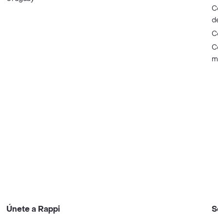
C
d
C
C
m
Únete a Rappi
S