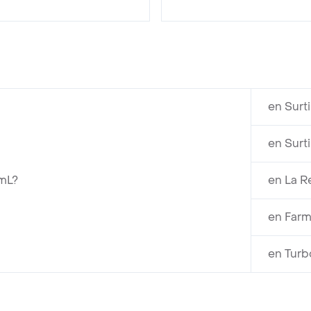
en Surt
en Surt
mL?
en La R
en Farm
en Turb