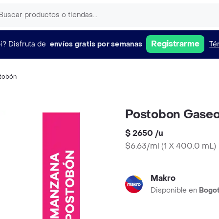
Registrarme
i?
Disfruta de
envíos gratis por semanas
Té
tobón
Postobon Gase
$ 2650
/
u
$6.63/ml
(
1 X 400.0 mL
)
Makro
Disponible en
Bogo