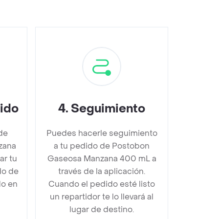
dido
4
.
Seguimiento
de
Puedes hacerle seguimiento
zana
a tu pedido de Postobon
r tu
Gaseosa Manzana 400 mL a
do de
través de la aplicación.
do en
Cuando el pedido esté listo
un repartidor te lo llevará al
lugar de destino.