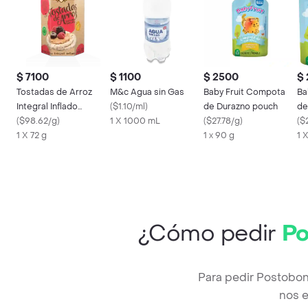
$ 7100
$ 1100
$ 2500
$
Tostadas de Arroz
M&c Agua sin Gas
Baby Fruit Compota
Ba
Integral Inflado
(
$1.10/ml
)
de Durazno pouch
de
Sanissimo 100%
(
$98.62/g
)
1 X 1000 mL
(
$27.78/g
)
Vi
(
$
Salmas 72 g
1 X 72 g
1 x 90 g
1 
¿Cómo pedir
Po
Para pedir Postobo
nos e