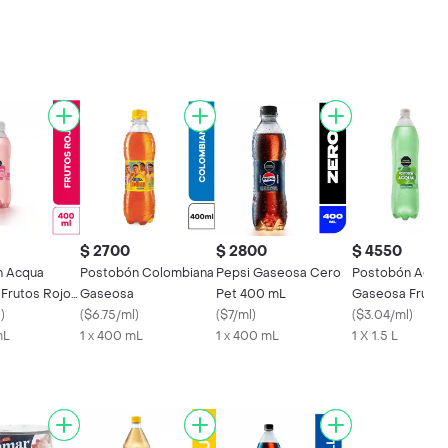
$ 2700
$ 2800
$ 4550
n Acqua
Postobón Colombiana
Pepsi Gaseosa Cero
Postobón Acqu
Frutos Rojos
Gaseosa
Pet 400 mL
Gaseosa Frutos
l
)
(
$6.75/ml
)
(
$7/ml
)
Verdes 1500 m
(
$3.04/ml
)
mL
1 x 400 mL
1 x 400 mL
1 X 1.5 L