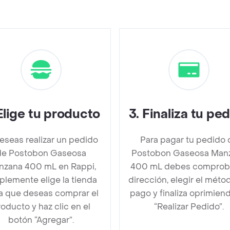
Elige tu producto
3
.
Finaliza tu pe
deseas realizar un pedido
Para pagar tu pedido 
de Postobon Gaseosa
Postobon Gaseosa Man
nzana 400 mL en Rappi,
400 mL debes comproba
plemente elige la tienda
dirección, elegir el méto
la que deseas comprar el
pago y finaliza oprimien
oducto y haz clic en el
“Realizar Pedido”.
botón “Agregar”.