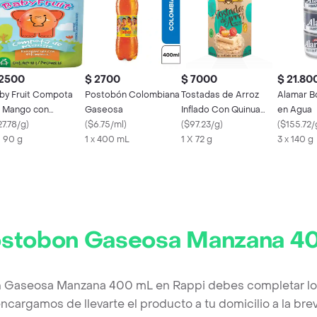
 2500
$ 2700
$ 7000
$ 21.80
by Fruit Compota
Postobón Colombiana
Tostadas de Arroz
Alamar B
 Mango con
Gaseosa
Inflado Con Quinua
en Agua
tamina C
27.78/g
)
(
$6.75/ml
)
Sanissimo 100%
(
$97.23/g
)
(
$155.72/
X 90 g
1 x 400 mL
Salmas 72 g
1 X 72 g
3 x 140 g
stobon Gaseosa Manzana 4
n Gaseosa Manzana 400 mL en Rappi debes completar los
ncargamos de llevarte el producto a tu domicilio a la br