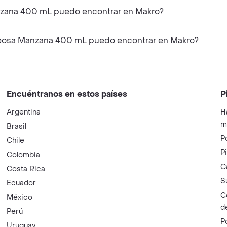
nzana 400 mL puedo encontrar en Makro?
eosa Manzana 400 mL puedo encontrar en Makro?
Encuéntranos en estos países
P
Argentina
H
m
Brasil
P
Chile
P
Colombia
C
Costa Rica
S
Ecuador
C
México
d
Perú
P
Uruguay