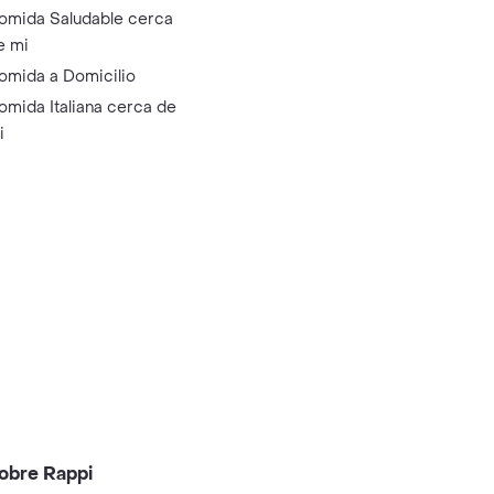
omida Saludable cerca
e mi
omida a Domicilio
omida Italiana cerca de
i
obre Rappi