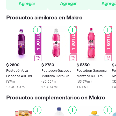
Agregar
Agregar
Agrega
Productos similares en Makro
$ 2800
$ 2750
$ 5350
$
Postobón Uva
Postobon Gaseosa
Postobon Gaseosa
Po
Gaseosa 400 mL
Manzana Cero Sin
Manzana 1500 mL
Ma
(
$7/ml
)
Azúcar 400 mL
(
$6.88/ml
)
(
$3.57/ml
)
(
$
1 X 400.0 mL
1 X 400 mL
1 X 1.5 L
1 
Productos complementarios en Makro