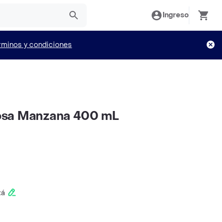
Ingreso
rminos y condiciones
osa Manzana 400 mL
tá