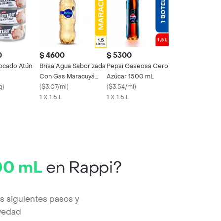
0
$ 4600
$ 5300
ocado Atún
Brisa Agua Saborizada
Pepsi Gaseosa Cero
Con Gas Maracuyá
Azúcar 1500 mL
g
)
1500 mL
(
$3.07/ml
)
(
$3.54/ml
)
1 X 1.5 L
1 X 1.5 L
00 mL
en Rappi?
 siguientes pasos y
evedad