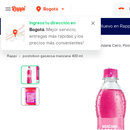
Bogotá
Ingresa tu dirección en
¿Nuevo en Rapp
Bogotá
.
Mejor servicio,
entregas más rápidas y los
precios más convenientes!
Búsquedas relacionadas:
Gaseosas
,
Manzana
,
Uva
,
Manzana Cero
,
Pos
Rappi
postobon gaseosa manzana 400 ml