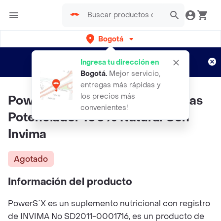
Bogotá
Regístrate
¿Nuevo en Rappi?
y disfruta de
Ingresa tu dirección en
envíos gratis por semanas
Aplican TyC
Bogotá
.
Mejor servicio,
entregas más rápidas y
los precios más
Power Sex Sachet Con 4 Pastillas
convenientes!
Potenciador 100% Natural Con
Invima
Agotado
Información del producto
PowerS´X es un suplemento nutricional con registro
de INVIMA No SD2011-0001716, es un producto de