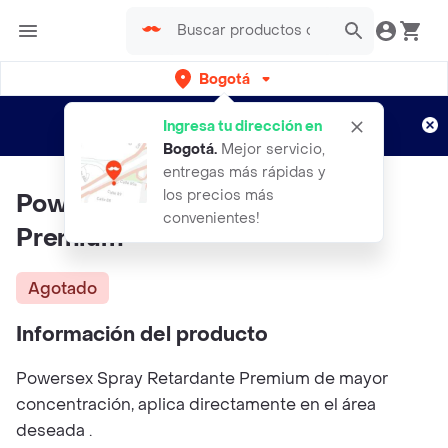
Bogotá
Regístrate
¿Nuevo en Rappi?
y disfruta de
Ingresa tu dirección en
envíos gratis por semanas
Aplican TyC
Bogotá
.
Mejor servicio,
entregas más rápidas y
los precios más
Power Sex Spray Retardante
convenientes!
Premium
Agotado
Información del producto
Powersex Spray Retardante Premium de mayor
concentración, aplica directamente en el área
deseada .