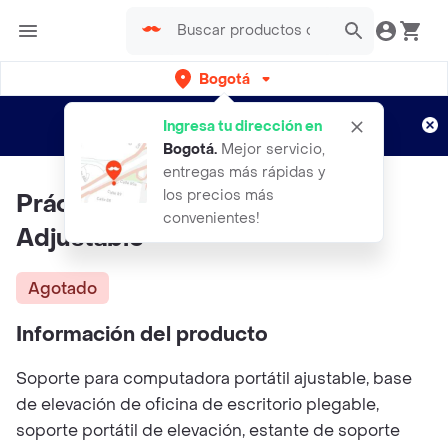
Bogotá
Regístrate
¿Nuevo en Rappi?
y disfruta de
Ingresa tu dirección en
envíos gratis por semanas
Aplican TyC
Bogotá
.
Mejor servicio,
entregas más rápidas y
los precios más
Práctica Base - Laptop Stand
convenientes!
Adjustable
Agotado
Información del producto
Soporte para computadora portátil ajustable, base
de elevación de oficina de escritorio plegable,
soporte portátil de elevación, estante de soporte