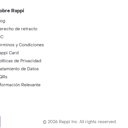
obre Rappi
log
erecho de retracto
IC
érminos y Condiciones
appi Card
olíticas de Privacidad
ratamiento de Datos
QRs
nformación Relevante
ry
©
2026
Rappi Inc. All rights reserved.