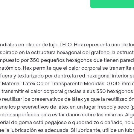
ndiales en placer de lujo, LELO. Hex representa uno de 
pirado en la estructura hexagonal del grafeno, la estruc
ompuesto por 350 pequeños hexágonos que tienen parede
atómico. Hex permite que el calor corporal se transmita 
uera y texturizado por dentro; la red hexagonal interior s
s: Material: Látex Color: Transparente Medidas: 0.045 m
ransmitir el calor corporal gracias a sus 350 hexágonos 
utilizar los preservativos de látex ya que la reutilizaci
e los preservativos de látex en un lugar fresco y seco (p
que sobre superficies para evitar daños sobre las mismas.
aterial de goma está pegajoso o quebradizo o dañado, no util
ue la lubricación es adecuada. Si lubricante, utilice un