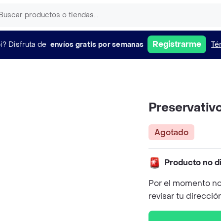
Registrarme
i?
Disfruta de
envíos gratis por semanas
Té
Preservativ
Agotado
Producto no d
Por el momento no
revisar tu direcció