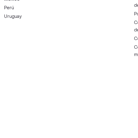
d
Perú
P
Uruguay
C
d
C
C
m