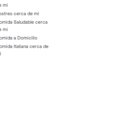
e mi
ostres cerca de mi
omida Saludable cerca
e mi
omida a Domicilio
omida Italiana cerca de
i