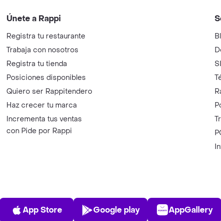
Únete a Rappi
S
Registra tu restaurante
B
Trabaja con nosotros
D
Registra tu tienda
S
Posiciones disponibles
T
Quiero ser Rappitendero
R
Haz crecer tu marca
P
Incrementa tus ventas
T
con Pide por Rappi
P
I
App Store
Play Store
AppGalle
App Store
Google play
AppGallery