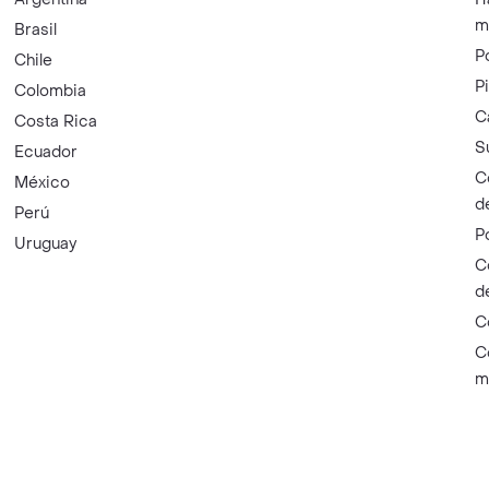
m
Brasil
P
Chile
P
Colombia
C
Costa Rica
S
Ecuador
C
México
d
Perú
P
Uruguay
C
d
C
C
m