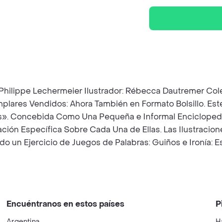
 Philippe Lechermeier Ilustrador: Rébecca Dautremer Col
ares Vendidos: Ahora También en Formato Bolsillo. Est
s». Concebida Como Una Pequeña e Informal Enciclopedi
ción Específica Sobre Cada Una de Ellas. Las Ilustracio
Todo un Ejercicio de Juegos de Palabras: Guiños e Ironía: 
Encuéntranos en estos países
P
Argentina
H