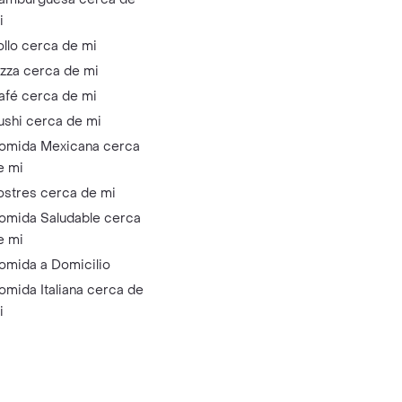
i
ollo cerca de mi
izza cerca de mi
afé cerca de mi
ushi cerca de mi
omida Mexicana cerca
e mi
ostres cerca de mi
omida Saludable cerca
e mi
omida a Domicilio
omida Italiana cerca de
i