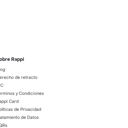
obre Rappi
log
erecho de retracto
IC
érminos y Condiciones
appi Card
olíticas de Privacidad
ratamiento de Datos
QRs