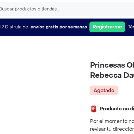
Registrarme
i?
Disfruta de
envíos gratis por semanas
Té
Princesas O
Rebecca Da
Agotado
Producto no d
Por el momento no
revisar tu direcció