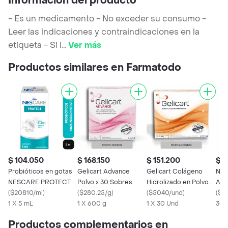
Información del producto
- Es un medicamento - No exceder su consumo -
Leer las indicaciones y contraindicaciones en la
etiqueta - Si l
...
Ver más
Productos similares en Farmatodo
$ 104.050
$ 168.150
$ 151.200
$ 1
Probióticos en gotas
Gelicart Advance
Gelicart Colágeno
Nut
NESCARE PROTECT x
Polvo x 30 Sobres
Hidrolizado en Polvo
Ali
5mL
(
$20810/ml
)
(
$280.25/g
)
para Solución Oral
(
$5040/und
)
(
$13
1 X 5 mL
1 X 600 g
1 X 30 Und
30 
Productos complementarios en