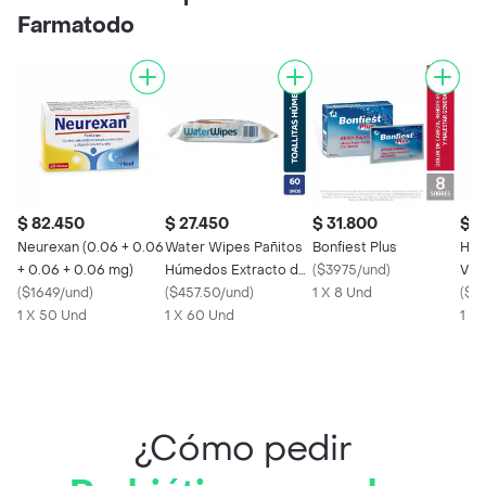
Farmatodo
$ 82.450
$ 27.450
$ 31.800
$ 4
Neurexan (0.06 + 0.06
Water Wipes Pañitos
Bonfiest Plus
Hea
+ 0.06 + 0.06 mg)
Húmedos Extracto de
(
$3975/und
)
Vit
(
$1649/und
)
Fruta
(
$457.50/und
)
1 X 8 Und
(
$4
1 X 50 Und
1 X 60 Und
1 X
¿Cómo pedir