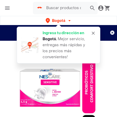
Bogotá
Regístrate
¿Nuevo en Rappi?
y disfruta de
Ingresa tu dirección en
envíos gratis por semanas
Aplican TyC
Bogotá
.
Mejor servicio,
entregas más rápidas y
los precios más
convenientes!