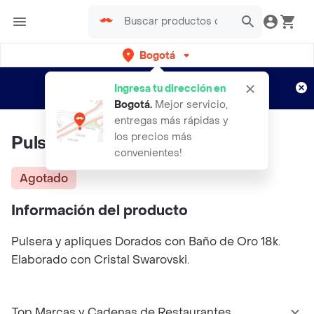
Bogotá
Regístrate
¿Nuevo en Rappi?
y disfruta de
Ingresa tu dirección en
envíos gratis por semanas
Aplican TyC
Bogotá
.
Mejor servicio,
entregas más rápidas y
los precios más
Pulsera Nunca Pierdas La Fe
convenientes!
Agotado
Información del producto
Pulsera y apliques Dorados con Baño de Oro 18k.
Elaborado con Cristal Swarovski.
Top Marcas y Cadenas de Restaurantes