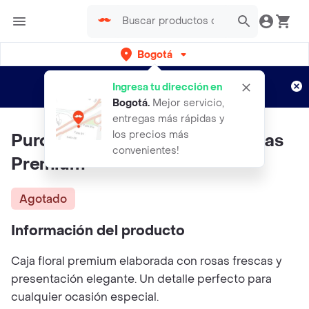
Bogotá
Regístrate
¿Nuevo en Rappi?
y disfruta de
Ingresa tu dirección en
envíos gratis por semanas
Aplican TyC
Bogotá
.
Mejor servicio,
entregas más rápidas y
los precios más
Puro Nivel | Caja Floral Con Rosas
convenientes!
Premium
Agotado
Información del producto
Caja floral premium elaborada con rosas frescas y
presentación elegante. Un detalle perfecto para
cualquier ocasión especial.