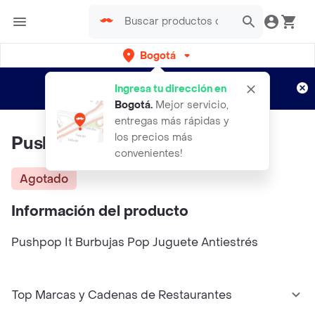
Bogotá
Regístrate
¿Nuevo en Rappi?
y disfruta de
Ingresa tu dirección en
envíos gratis por semanas
Aplican TyC
Bogotá
.
Mejor servicio,
entregas más rápidas y
los precios más
Push Pop It Vaso
convenientes!
Agotado
Información del producto
Pushpop It Burbujas Pop Juguete Antiestrés
Top Marcas y Cadenas de Restaurantes