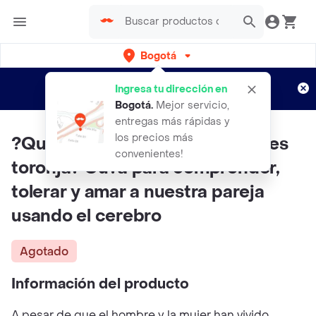
Bogotá
Regístrate
¿Nuevo en Rappi?
y disfruta de
Ingresa tu dirección en
envíos gratis por semanas
Aplican TyC
Bogotá
.
Mejor servicio,
entregas más rápidas y
los precios más
?Qu? hago si mi media naranja es
convenientes!
toronja? Gu?a para comprender,
tolerar y amar a nuestra pareja
usando el cerebro
Agotado
Información del producto
A pesar de que el hombre y la mujer han vivido