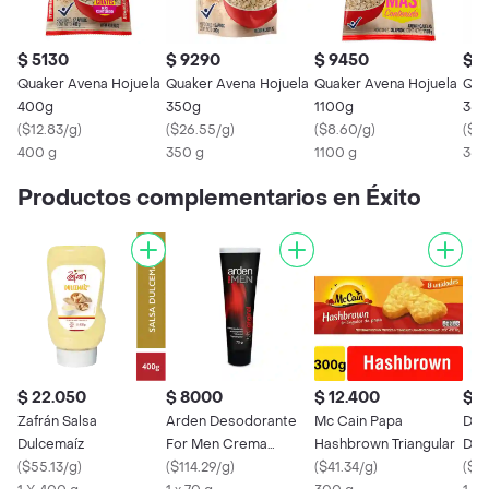
$ 5130
$ 9290
$ 9450
$ 
Quaker Avena Hojuela
Quaker Avena Hojuela
Quaker Avena Hojuela
Qua
400g
350g
1100g
350
(
$12.83/g
)
(
$26.55/g
)
(
$8.60/g
)
(
$2
400 g
350 g
1100 g
350
Productos complementarios en Éxito
$ 22.050
$ 8000
$ 12.400
$ 2
Zafrán Salsa
Arden Desodorante
Mc Cain Papa
Duo
Dulcemaíz
For Men Crema
Hashbrown Triangular
Des
(
$55.13/g
)
Original Colapsible 72
(
$114.29/g
)
(
$41.34/g
)
Men
(
$2