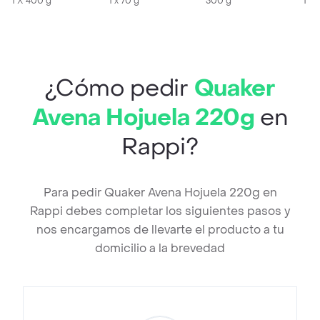
1 X 400 g
Horas
1 x 70 g
300 g
1 X 
¿Cómo pedir
Quaker
Avena Hojuela 220g
en
Rappi?
Para pedir Quaker Avena Hojuela 220g en
Rappi debes completar los siguientes pasos y
nos encargamos de llevarte el producto a tu
domicilio a la brevedad