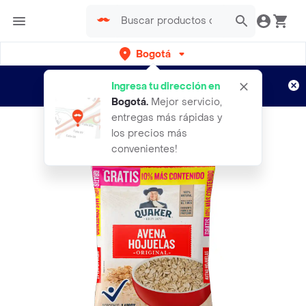
Bogotá
Regístrate
¿Nuevo en Rappi?
y disfruta de
Ingresa tu dirección en
envíos gratis por semanas
Aplican TyC
Bogotá
.
Mejor servicio,
entregas más rápidas y
los precios más
convenientes!