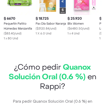
$ 6670
$ 18.725
$ 25.920
$ 1
Pequeñín Pañito
Pax Día Sabor Naranja
Blix Women
Pos
Húmedas Manzanilla
(
$3120.84/und
)
(
$6480.50/und
)
Lev
(
$83.40/und
)
1 X 6.0 Und
1 x 4 Und
mg)
(
$18
1 x 80 Und
1 X 
¿Cómo pedir
Quanox
Solución Oral (0.6 %)
en
Rappi?
Para pedir Quanox Solución Oral (0.6 %) en