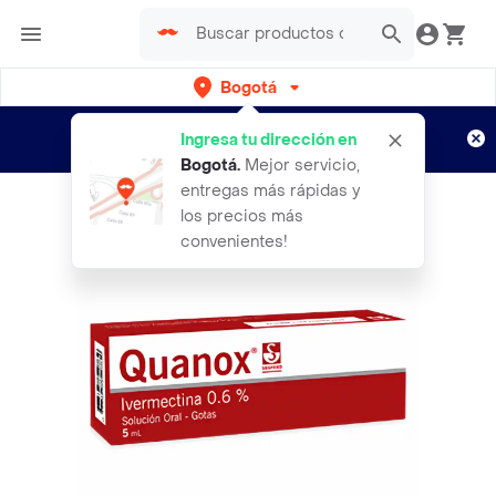
Bogotá
Regístrate
¿Nuevo en Rappi?
y disfruta de
Ingresa tu dirección en
envíos gratis por semanas
Aplican TyC
Bogotá
.
Mejor servicio,
entregas más rápidas y
los precios más
convenientes!