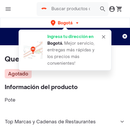
Bogotá
Regístrate
¿Nuevo en Rappi?
y disfruta de
Ingresa tu dirección en
envíos gratis por semanas
Aplican TyC
Bogotá
.
Mejor servicio,
entregas más rápidas y
los precios más
Queso 7 Cueros
convenientes!
Agotado
Información del producto
Pote
Top Marcas y Cadenas de Restaurantes