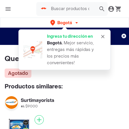
Bogotá
Regístrate
¿Nuevo en Rappi?
y disfruta de
Ingresa tu dirección en
envíos gratis por semanas
Aplican TyC
Bogotá
.
Mejor servicio,
entregas más rápidas y
los precios más
Queso Mozzarella Tajado Exito
convenientes!
Agotado
Productos similares:
Surtimayorista
$9000