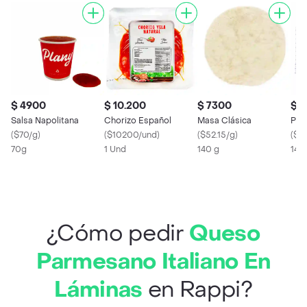
$ 4900
$ 10.200
$ 7300
$ 7
Salsa Napolitana
Chorizo Español
Masa Clásica
Paq
(
$70/g
)
(
$10200/und
)
(
$52.15/g
)
(
$52
70g
1 Und
140 g
140
¿Cómo pedir
Queso
Parmesano Italiano En
Láminas
en Rappi?