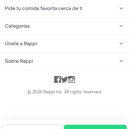
Pide tu comida favorita cerca de ti
Categorías
Únete a Rappi
Sobre Rappi
Facebook
Twitter
Instagram
©
2026
Rappi Inc. All rights reserved.
Rappi S.A.S. --- NIT 900.843.898-9 --- Calle 63 # 16A-02
Bogotá D.C. --- notificacionesrappi@rappi.com