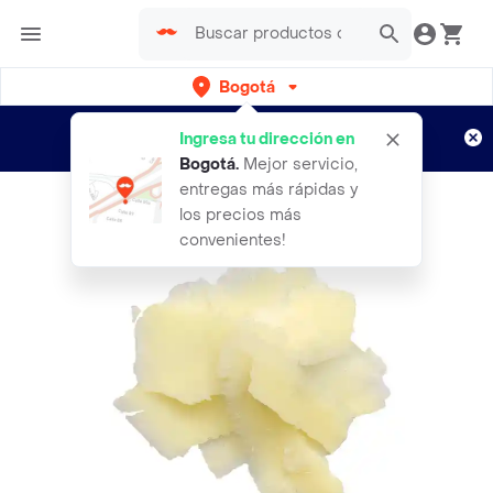
Bogotá
Regístrate
¿Nuevo en Rappi?
y disfruta de
Ingresa tu dirección en
envíos gratis por semanas
Aplican TyC
Bogotá
.
Mejor servicio,
entregas más rápidas y
los precios más
convenientes!