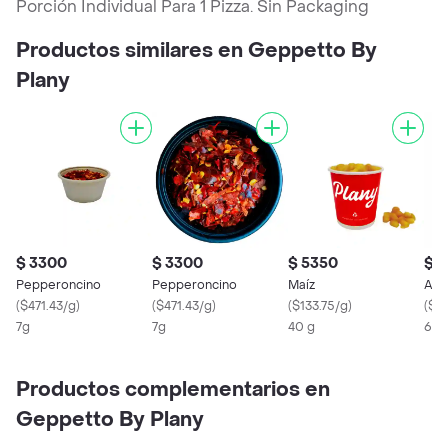
Porción Individual Para 1 Pizza. Sin Packaging
Productos similares en Geppetto By
Plany
$ 3300
$ 3300
$ 5350
$ 
Pepperoncino
Pepperoncino
Maíz
Alb
(
$471.43/g
)
(
$471.43/g
)
(
$133.75/g
)
(
$53
7g
7g
40 g
6g
Productos complementarios en
Geppetto By Plany