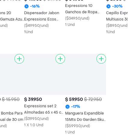
Expressions 10
-
16
%
-
30
%
Ganchos de Ropa
ons 20
Dispensador Jabon
Cepillo Express
Metalizado 101M
(
$34950/und
)
Gamuza Azul
Expressions Ecos
Multiusos 30cm
1 Und
áneo
und
)
Plastico
(
$49950/und
)
Blanco Bambu P
(
$8950/und
)
1Und
1Und
0
$ 15.950
$ 39.950
$ 59.950
$ 72.950
Expressions set 2
-
17
%
Almohadas 65 x 45 cm
 Bomba Para
Manguera Expandible
Soporte suave
(
$39950/und
)
nual de 30 cm
15Mts Do Garden Sku
1 X 1.0 Und
und
)
189888.
(
$59950/und
)
1 Und