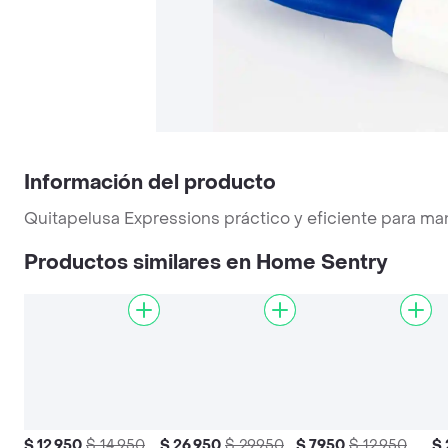
Información del producto
Quitapelusa Expressions práctico y eficiente para m
Productos similares en Home Sentry
$ 12.950
$ 14.950
$ 26.950
$ 29.950
$ 7.950
$ 12.950
$ 