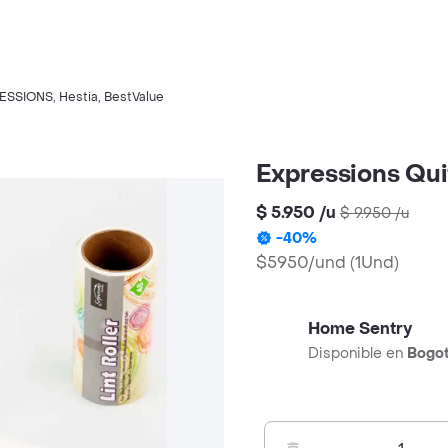
ESSIONS
,
Hestia
,
BestValue
Expressions Qui
$ 5.950
/
u
$ 9.950
/
u
-
40
%
$5950/und
(
1Und
)
Home Sentry
Disponible en
Bogo