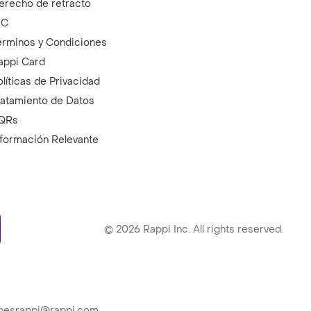
erecho de retracto
IC
érminos y Condiciones
appi Card
olíticas de Privacidad
ratamiento de Datos
QRs
nformación Relevante
ry
©
2026
Rappi Inc. All rights reserved.
ionesrappi@rappi.com