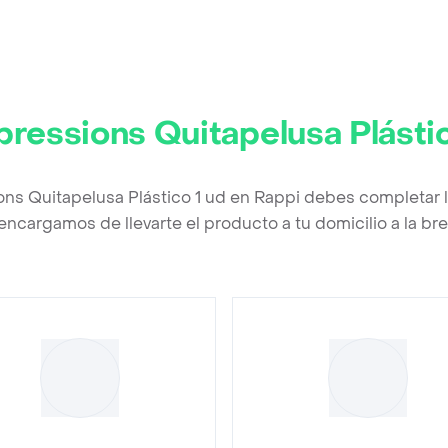
muzado. Tienen
ncho Central Para
lgar Otro Gancho.
eal Para Blusas,
ldas, Pantalones,
rbatas o
pressions Quitapelusa Plástic
nturones. Diez Son
 Color Negro y Diez
 Color Gris.
ons Quitapelusa Plástico 1 ud en Rappi debes completar 
sistentes.
encargamos de llevarte el producto a tu domicilio a la b
dernos.