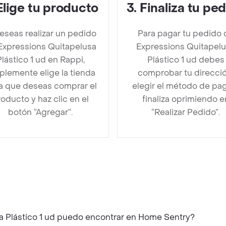
Elige tu producto
3
.
Finaliza tu pe
deseas realizar un pedido
Para pagar tu pedido 
Expressions Quitapelusa
Expressions Quitapel
Plástico 1 ud en Rappi,
Plástico 1 ud debes
plemente elige la tienda
comprobar tu direcció
la que deseas comprar el
elegir el método de pa
oducto y haz clic en el
finaliza oprimiendo e
botón “Agregar”.
“Realizar Pedido”.
a Plástico 1 ud puedo encontrar en Home Sentry?