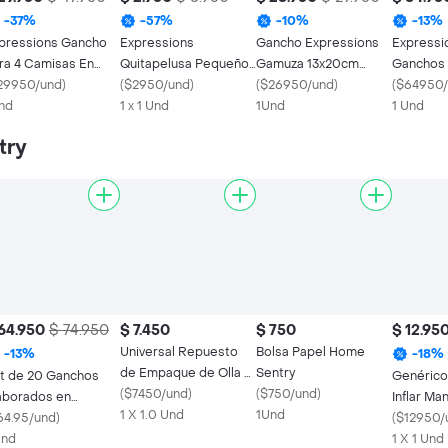
-
37
%
-
57
%
-
10
%
-
13
%
pressions Gancho
Expressions
Gancho Expressions
Expressi
ra 4 Camisas En
Quitapelusa Pequeño
Gamuza 13x20cm
Ganchos 
dera
29950/und
)
con Repuesto
(
$2950/und
)
Rosa Palido 10 Ud
(
$26950/und
)
Mediterr
(
$64950/
nd
1 x 1 Und
1Und
1 Und
try
64.950
$ 74.950
$ 7.450
$ 750
$ 12.95
Universal Repuesto
Bolsa Papel Home
-
13
%
-
18
%
de Empaque de Olla 3
Sentry
t de 20 Ganchos
Genérico
a 6 L 23423
(
$7450/und
)
(
$750/und
)
aborados en
Inflar Ma
1 X 1.0 Und
1Und
uminio Resistente.
64.95/und
)
(
$12950/
enen Acabado
Und
1 X 1 Und