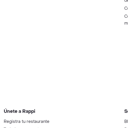
d
C
C
m
Únete a Rappi
S
Registra tu restaurante
B