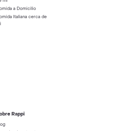
e mi
omida a Domicilio
omida Italiana cerca de
i
obre Rappi
log