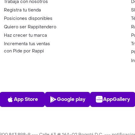
Trabaja con nosotros
D
Registra tu tienda
S
Posiciones disponibles
T
Quiero ser Rappitendero
R
Haz crecer tu marca
P
Incrementa tus ventas
T
con Pide por Rappi
P
I
App Store
Play Store
AppGalle
App Store
Google play
AppGallery
T 900.843.898-9 --- Calle 63 # 16A-02 Bogotá D.C. --- notificac