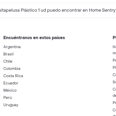
tapelusa Plástico 1 ud puedo encontrar en Home Sentry
Encuéntranos en estos países
P
Argentina
H
m
Brasil
P
Chile
P
Colombia
C
Costa Rica
S
Ecuador
C
México
d
Perú
P
Uruguay
C