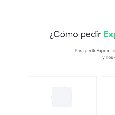
Ga
Ga
Co
Id
Fa
Co
¿Cómo pedir
Ex
Ci
de
de
Para pedir Expressi
Re
y nos 
Mo