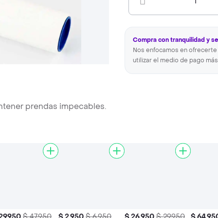
1
Compra con tranquilidad y s
Nos enfocamos en ofrecerte 
utilizar el medio de pago más
antener prendas impecables.
29.950
$ 47.950
$ 2.950
$ 6.950
$ 26.950
$ 29.950
$ 64.95