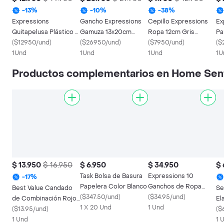
-
13
%
-
10
%
-
38
%
Expressions
Gancho Expressions
Cepillo Expressions
Ex
Quitapelusa Plástico 2
Gamuza 13x20cm
Ropa 12cm Gris
Pa
Repuestos
(
$12950/und
)
Marfil 10 Ud
(
$26950/und
)
Plastico
(
$7950/und
)
Ma
(
$
1Und
1Und
1Und
1U
Productos complementarios en Home Sen
$ 13.950
$ 16.950
$ 6.950
$ 34.950
$ 
Task Bolsa de Basura
Expressions 10
-
17
%
Papelera Color Blanco
Ganchos de Ropa
Best Value Candado
Se
(
$347.50/und
)
Blanco 101
(
$34.95/und
)
de Combinación Rojo
El
1 X 20 Und
1 Und
Rectangular 16691R
(
$13.95/und
)
Al
(
$
1 Und
Ti
1 