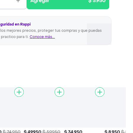
Agregar
$ 5.950
eguridad en Rappi
los mejores precios, proteger tus compras y que puedas
 practico para ti.
Conoce más...
0
$ 74.950
$ 49.950
$ 59.950
$ 34.950
$ 8.950
$ 12.