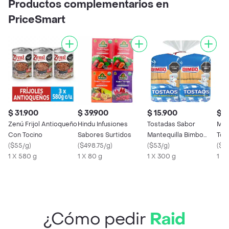
Productos complementarios en
PriceSmart
$ 31.900
$ 39.900
$ 15.900
$ 6
Zenú Frijol Antioqueño
Hindu Infusiones
Tostadas Sabor
Mem
Con Tocino
Sabores Surtidos
Mantequilla Bimbo
Toal
(
$55/g
)
(
$498.75/g
)
Duopack 600 g
(
$53/g
)
(
$17
1 X 580 g
1 X 80 g
1 X 300 g
1 x 
¿Cómo pedir
Raid