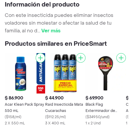
Información del producto
Con este insecticida puedes eliminar insectos
voladores sin molestar o afectar la salud de tu
familia, al no d
...
Ver más
Productos similares en PriceSmart
$ 86.900
$ 44.900
$ 69.900
$ 5
Acar Klean Pack Spray
Raid Insecticida Mata
Black Flag
Clo
550 mL
Cucarachas
Exterminador de
Aut
(
$158/ml
)
(
$112.25/ml
)
Insectos
(
$34950/und
)
Ino
(
$88
2 X 550 mL
3 X 400 mL
1 x 2 Und
1 X