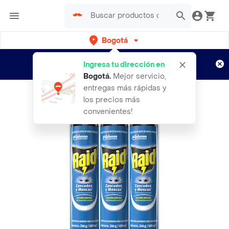
Bogotá
Regístrate
¿Nuevo en Rappi?
y disfruta de
Ingresa tu dirección en
envíos gratis por semanas
Aplican TyC
Bogotá
.
Mejor servicio,
entregas más rápidas y
los precios más
convenientes!