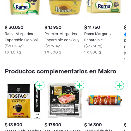
$ 30.050
$ 13.950
$ 11.750
$ 1
Rama Margarina
Premier Margarina
Rama Margarina
Esparcible Con Sal
Esparcible con Sal y
Esparcible
Ram
(
$30.05/g
)
Vitamina E
(
$27.90/g
)
(
$23.50/g
)
Esp
1 X 1.0 Kg
1 X 500 g
1 X 500 g
(
$2
1 X
Productos complementarios en Makro
$ 13.500
$ 17.500
$ 16.300
$ 5