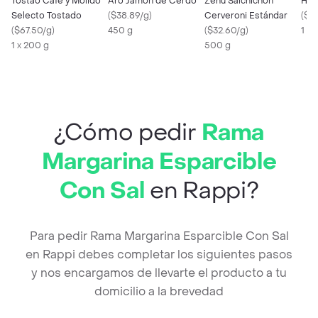
Tostao Café y Molido
Aro Jamón de Cerdo
Zenú Salchichón
Hat
Selecto Tostado
(
$38.89/g
)
Cerveroni Estándar
(
$12
(
$67.50/g
)
450 g
(
$32.60/g
)
1 X
1 x 200 g
500 g
¿Cómo pedir
Rama
Margarina Esparcible
Con Sal
en Rappi?
Para pedir Rama Margarina Esparcible Con Sal
en Rappi debes completar los siguientes pasos
y nos encargamos de llevarte el producto a tu
domicilio a la brevedad