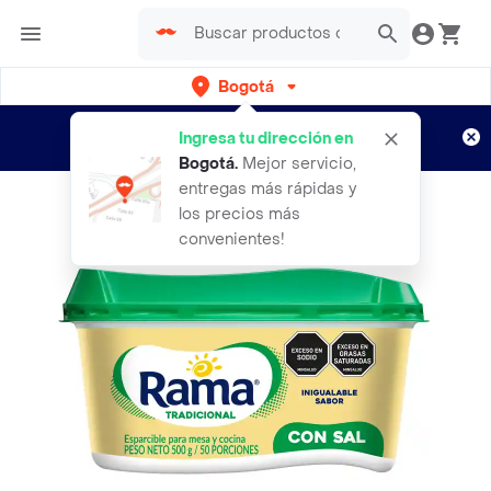
Bogotá
Regístrate
¿Nuevo en Rappi?
y disfruta de
Ingresa tu dirección en
envíos gratis por semanas
Aplican TyC
Bogotá
.
Mejor servicio,
entregas más rápidas y
los precios más
convenientes!