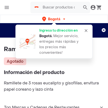
Bogotá
Regístrate
¿Nuevo en Rappi?
y disfruta de
Ingresa tu dirección en
envíos gratis por semanas
Aplican TyC
Bogotá
.
Mejor servicio,
entregas más rápidas y
los precios más
Ramillete Chic
convenientes!
Agotado
Información del producto
Ramillete de 3 rosas eucalipto y gisofilias, envltura
papel coreano y lazo cinta
Top Marcas y Cadenas de Restaurantes