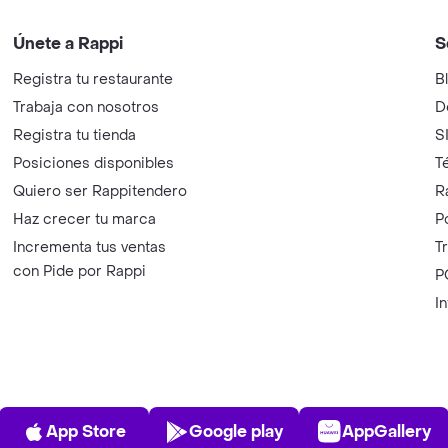
Únete a Rappi
S
Registra tu restaurante
B
Trabaja con nosotros
D
Registra tu tienda
S
Posiciones disponibles
T
Quiero ser Rappitendero
R
Haz crecer tu marca
P
Incrementa tus ventas
T
con Pide por Rappi
P
I
App Store
Play Store
AppGalle
App Store
Google play
AppGallery