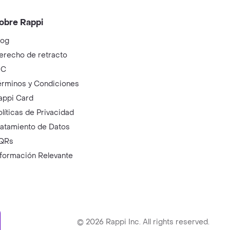
obre Rappi
log
erecho de retracto
IC
érminos y Condiciones
appi Card
olíticas de Privacidad
ratamiento de Datos
QRs
nformación Relevante
ry
©
2026
Rappi Inc. All rights reserved.