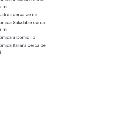
e mi
ostres cerca de mi
omida Saludable cerca
e mi
omida a Domicilio
omida Italiana cerca de
i