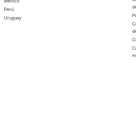
México
d
Perú
P
Uruguay
C
d
C
C
m