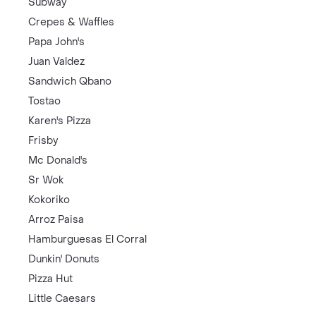
Subway
Crepes & Waffles
Papa John's
Juan Valdez
Sandwich Qbano
Tostao
Karen's Pizza
Frisby
Mc Donald's
Sr Wok
Kokoriko
Arroz Paisa
Hamburguesas El Corral
Dunkin' Donuts
Pizza Hut
Little Caesars