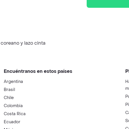
l coreano y lazo cinta
Encuéntranos en estos países
P
Argentina
H
m
Brasil
P
Chile
P
Colombia
C
Costa Rica
S
Ecuador
C