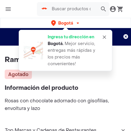
Bogotá
Regístrate
¿Nuevo en Rappi?
y disfruta de
Ingresa tu dirección en
envíos gratis por semanas
Aplican TyC
Bogotá
.
Mejor servicio,
entregas más rápidas y
los precios más
Ramillete Kiss
convenientes!
Agotado
Información del producto
Rosas con chocolate adornado con gisofilias,
envoltura y lazo
Top Marcas y Cadenas de Restaurantes