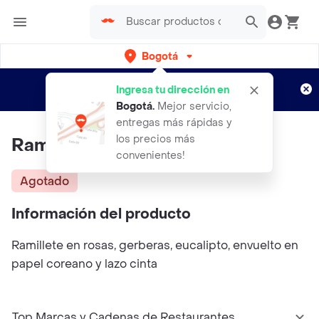
Bogotá
Regístrate
¿Nuevo en Rappi?
y disfruta de
Ingresa tu dirección en
envíos gratis por semanas
Aplican TyC
Bogotá
.
Mejor servicio,
entregas más rápidas y
los precios más
Ramillete Loren
convenientes!
Agotado
Información del producto
Ramillete en rosas, gerberas, eucalipto, envuelto en
papel coreano y lazo cinta
Top Marcas y Cadenas de Restaurantes